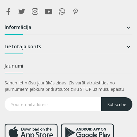
Informācija

Lietotāja konts

Jaunumi
Saņemiet mūsu jaunākās ziņas. Jūs varāt atrakstities no
jaumumiem jebkurā brīdī atsūtot ziņu STOP uz mūsu epastu
Subscribe