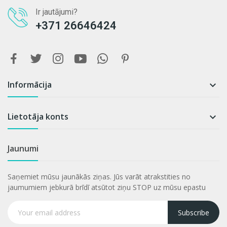
Ir jautājumi?
+371 26646424
Informācija

Lietotāja konts

Jaunumi
Saņemiet mūsu jaunākās ziņas. Jūs varāt atrakstities no
jaumumiem jebkurā brīdī atsūtot ziņu STOP uz mūsu epastu
Subscribe