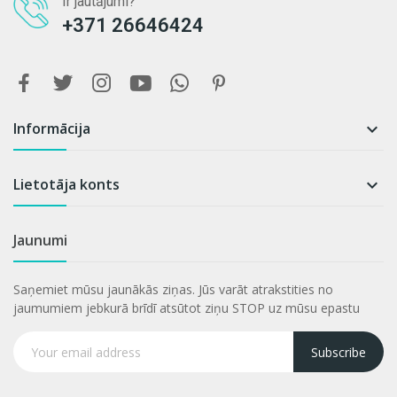
Ir jautājumi?
+371 26646424
Informācija

Lietotāja konts

Jaunumi
Saņemiet mūsu jaunākās ziņas. Jūs varāt atrakstities no
jaumumiem jebkurā brīdī atsūtot ziņu STOP uz mūsu epastu
Subscribe