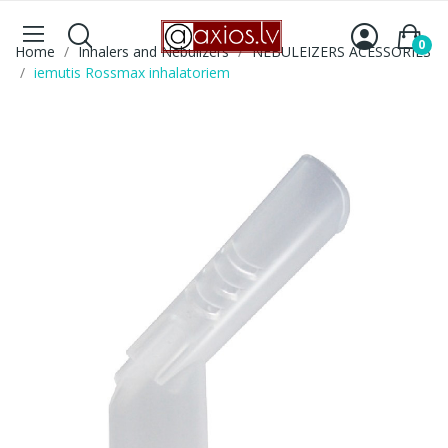
0
Home
Inhalers and Nebulizers
NEBULEIZERS ACESSORIES
iemutis Rossmax inhalatoriem