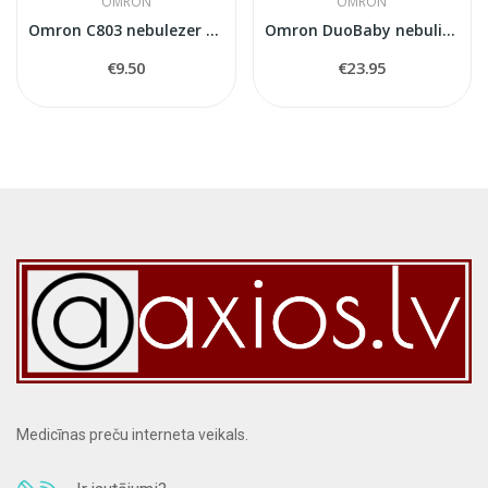
OMRON
OMRON
Omron C803 nebulezer kit
Omron DuoBaby nebuliser accessory set
€9.50
€23.95
Medicīnas preču interneta veikals.