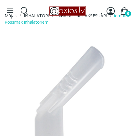
0
Mājas
INHALATORI
INHALATORU AKSESUĀRI
iemutis
Rossmax inhalatoriem