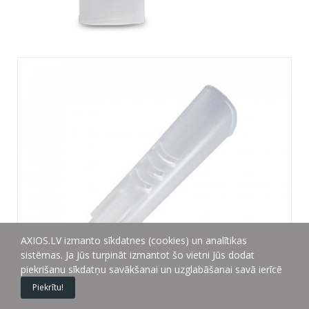
iemutis Rossmax inhalatoriem
Uzrakstīt atsauksmi
2,20 €
AXIOS.LV izmanto sīkdatnes (cookies) un analītikas
IR UZ VIETAS. ĀTRĀ SAŅEMŠANA VEIKALĀ. Piegāde Latvijā: 1 - 3
sistēmas. Ja Jūs turpināt izmantot šo vietni Jūs dodat
darba dienas
piekrišanu sīkdatņu savākšanai un uzglabāšanai savā ierīcē
Piekrītu!
Iemutnis ROSSMAX .