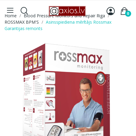
0
Home
Blood Pressure Monitors and Repair Riga
ROSSMAX BPM'S
Asinsspiediena mērītājs Rossmax
Garantijas remonts