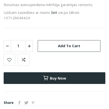
Rossmax asinsspiediena mērītāja garantijas remonts.
Lūdzam sazināties ar mums
šeit
vai pa tālruni
+37126646424
Add To Cart
Buy Now
Share