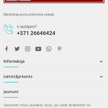
Medicīnas preču interneta veikals.
Ir jautājumi?
+371 26646424
Informācija

Lietotāja konts

Jaunumi
Saņemiet mūsu jaunākās ziņas. Jūs varāt atrakstities no