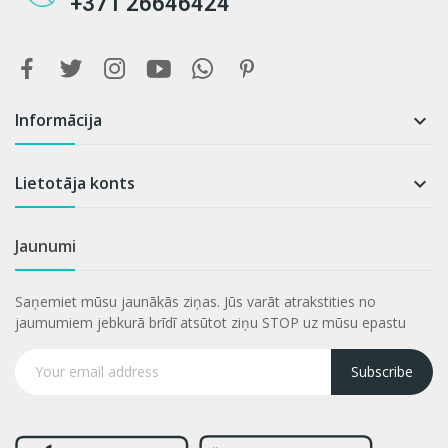
+371 26646424
Informācija

Lietotāja konts

Jaunumi
Saņemiet mūsu jaunākās ziņas. Jūs varāt atrakstities no
jaumumiem jebkurā brīdī atsūtot ziņu STOP uz mūsu epastu
Subscribe