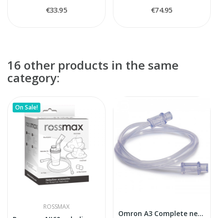
€33.95
€74.95
16 other products in the same
category:
On Sale!
ROSSMAX
Omron A3 Complete nebuleizers air tube