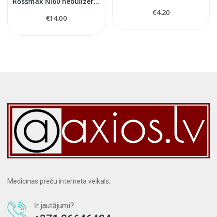
Rossmax NI60 nebulizer kit
€4.20
€14.00
Medicīnas preču interneta veikals.
Ir jautājumi?