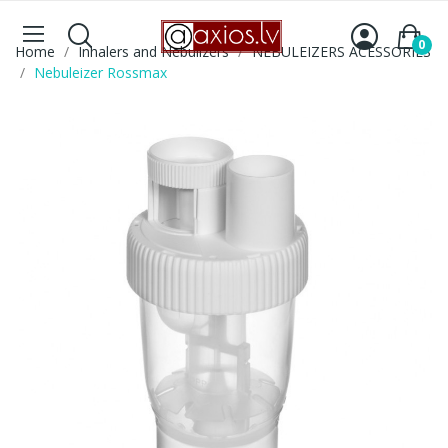
0
Home
Inhalers and Nebulizers
NEBULEIZERS ACESSORIES
Nebuleizer Rossmax