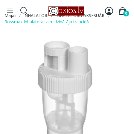
0
Mājas
INHALATORI
INHALATORU AKSESUĀRI
Rossmax Inhalatora izsmidzinātāja trauciņš