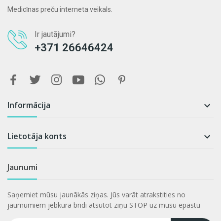
Medicīnas preču interneta veikals.
Ir jautājumi?
+371 26646424
Informācija

Lietotāja konts

Jaunumi
Saņemiet mūsu jaunākās ziņas. Jūs varāt atrakstities no
jaumumiem jebkurā brīdī atsūtot ziņu STOP uz mūsu epastu