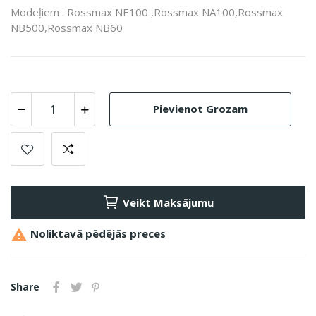
Modeļiem : Rossmax NE100 ,Rossmax NA100,Rossmax
NB500,Rossmax NB60
Pievienot Grozam
Veikt Maksājumu

Noliktavā pēdējās preces
Share