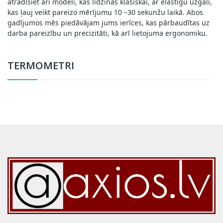
atradīsiet ari modeli, kas līdzinās klasiskai, ar elastīgu uzgali,
kas ļauj veikt pareizo mērījumu 10 –30 sekunžu laikā. Abos
gadījumos mēs piedāvājam jums ierīces, kas pārbaudītas uz
darba pareizību un precizitāti, kā arī lietojuma ergonomiku.
TERMOMETRI