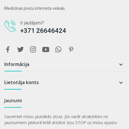
Medicīnas preču interneta veikals.
Ir jautājumi?
+371 26646424
Informācija

Lietotāja konts

Jaunumi
Saņemiet mūsu jaunākās ziņas. Jūs varāt atrakstities no
jaumumiem jebkurā brīdī atsūtot ziņu STOP uz mūsu epastu