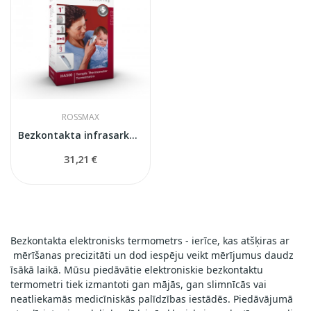
ROSSMAX
Bezkontakta infrasarkanais termometrs ROSSMAX...
31,21 €
Bezkontakta elektron
isks
termometrs - ierīce, kas atšķiras ar
mērīšanas precizitāti un dod iespēju veikt mērījumus daudz
īsākā laikā. Mūsu piedāvātie elektroniskie bezkontaktu
termometri tiek izmantoti gan mājās, gan slimnīcās vai
neatliekamās medicīniskās palīdzības iestādēs. Piedāvājumā