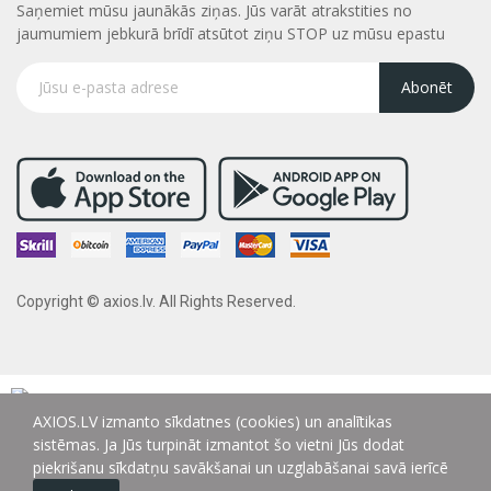
Saņemiet mūsu jaunākās ziņas. Jūs varāt atrakstities no
jaumumiem jebkurā brīdī atsūtot ziņu STOP uz mūsu epastu
Abonēt
Copyright © axios.lv. All Rights Reserved.
AXIOS.LV izmanto sīkdatnes (cookies) un analītikas
sistēmas. Ja Jūs turpināt izmantot šo vietni Jūs dodat
piekrišanu sīkdatņu savākšanai un uzglabāšanai savā ierīcē