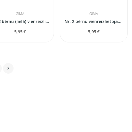
GIMA
GIMA
Nr. 3 bērnu (lielā) vienreizlietojama...
Nr. 2 bērnu vienreizlietojama reanimācijas...
5,95 €
5,95 €
