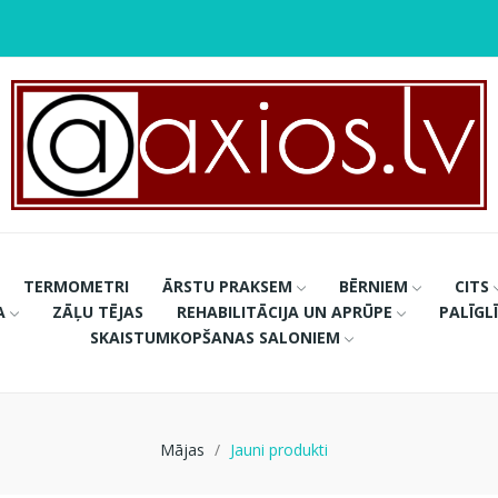
TERMOMETRI
ĀRSTU PRAKSEM
BĒRNIEM
CITS
A
ZĀĻU TĒJAS
REHABILITĀCIJA UN APRŪPE
PALĪGL
SKAISTUMKOPŠANAS SALONIEM
Mājas
Jauni produkti