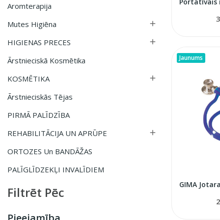
Aromterapija
3
Mutes Higiēna

HIGIENAS PRECES

Jaunums
Ārstnieciskā Kosmētika
KOSMĒTIKA

Ārstnieciskās Tējas
PIRMĀ PALĪDZĪBA
REHABILITĀCIJA UN APRŪPE

ORTOZES Un BANDĀŽAS
PALĪGLĪDZEKĻI INVALĪDIEM
Filtrēt Pēc
2
Pieejamība