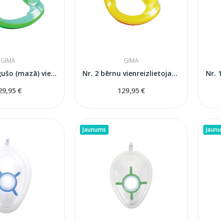
GIMA
GIMA
Nr. 3 pieaugušo (mazā) vienreizlietojama...
Nr. 2 bērnu vienreizlietojama reanimācijas...
29,95 €
129,95 €
Jaunums
Jaun