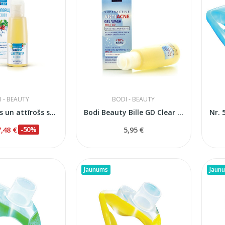
 - BEAUTY
BODI - BEAUTY
Ādu balinošs un attīrošs sejas losjons, 100 ml
Bodi Beauty Bille GD Clear Skin sejas...
7,48 €
-50%
5,95 €
Jaunums
Jaun