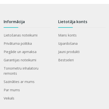
Informācija
Lietotāja konts
Lietošanas noteikumi
Mans konts
Privātuma politika
Izpardošana
Piegāde un apmaksa
Jauni produkti
Garantijas noteikumi
Bestseleri
Tonometru inhalatoru
remonts
Sazināties ar mums
Par mums
Veikals