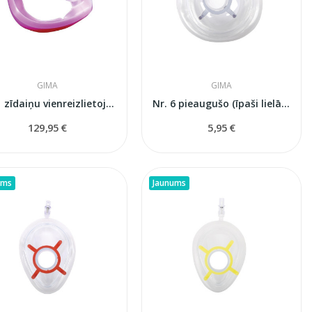
GIMA
GIMA
Nr. 1 zīdaiņu vienreizlietojama reanimācijas...
Nr. 6 pieaugušo (īpaši lielā) vienreizlietojama...
129,95 €
5,95 €
ums
Jaunums