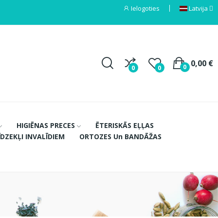
Ielogoties
Latvija
0,00 €
0
0
0
HIGIĒNAS PRECES
ĒTERISKĀS EĻĻAS
ĪDZEKĻI INVALĪDIEM
ORTOZES Un BANDĀŽAS