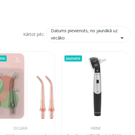
Datums pievienots, no jaunākā uz
Kārtot pēc:

vecāko
ums
Jaunums
OCLEAN
HEINE