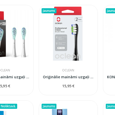
Jaunums
Jaun
CLEAN
OCLEAN
Oriģinālie maināmi uzgaļi Oclean Ultra Gum Care...
Oriģinālie maināmi uzgaļi Oclean P1C5...
5,95 €
15,95 €
 Noliktavā.
Jaunums
Jaun