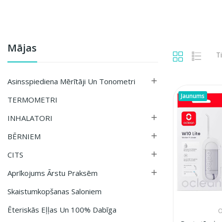
Mājas
Ti
Asinsspiediena Mērītāji Un Tonometri

Jaunums
TERMOMETRI
INHALATORI

BĒRNIEM

CITS

Aprīkojums Ārstu Praksēm

Skaistumkopšanas Saloniem
Ēteriskās Eļļas Un 100% Dabīga
O