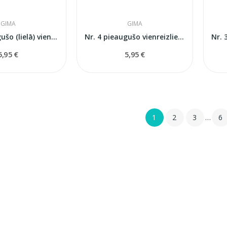
GIMA
GIMA
Nr. 5 pieaugušo (lielā) vienreizlietojama...
Nr. 4 pieaugušo vienreizlietojama reanimācijas...
5,95 €
5,95 €
1
2
3
…
6