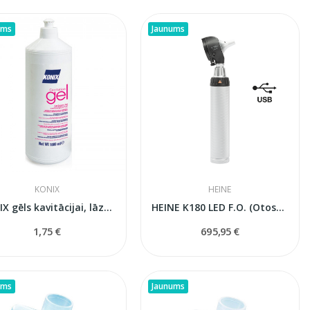
ums
Jaunums
KONIX
HEINE
KONIX gēls kavitācijai, lāzeram un IPL — 250 ml...
HEINE K180 LED F.O. (Otoskops) — Premium...
1,75 €
695,95 €
ums
Jaunums