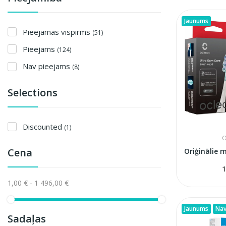
Jaunums
Pieejamās vispirms
(51)
Pieejams
(124)
Nav pieejams
(8)
Selections
Discounted
(1)
O
Cena
1
1,00 € - 1 496,00 €
Jaunums
Nav
Sadaļas