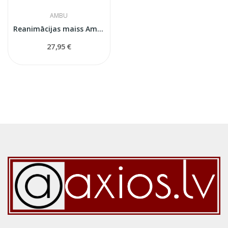
AMBU
Reanimācijas maiss Ambu SPUR II...
27,95 €