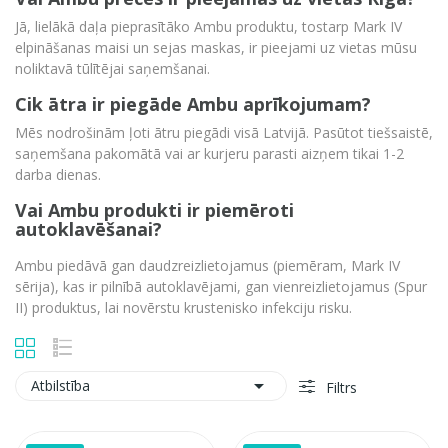
Jā,
lielākā daļa pieprasītāko Ambu produktu,
tostarp Mark IV
elpināšanas maisi un sejas maskas,
ir pieejami uz vietas mūsu
noliktavā tūlītējai saņemšanai.
Cik ātra ir piegāde Ambu aprīkojumam?
Mēs nodrošinām ļoti ātru piegādi visā Latvijā.
Pasūtot tiešsaistē,
saņemšana pakomātā vai ar kurjeru parasti aizņem tikai 1-2
darba dienas.
Vai Ambu produkti ir piemēroti
autoklavēšanai?
Ambu piedāvā gan daudzreizlietojamus (piemēram,
Mark IV
sērija),
kas ir pilnībā autoklavējami,
gan vienreizlietojamus (Spur
II) produktus,
lai novērstu krustenisko infekciju risku.

Atbilstība
Filtrs