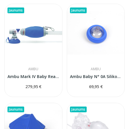
Jaunums
Jaunums
AMBU
AMBU
Ambu Mark IV Baby Reanimācijas maiss...
Ambu Baby N° 0A Silikona sejas maska...
279,95 €
69,95 €
Jaunums
Jaunums