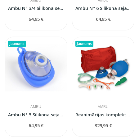
AMBU
AMBU
Ambu N° 3/4 Silikona sejas maska...
Ambu N° 6 Silikona sejas maska (lieliem...
64,95 €
64,95 €
Jaunums
Jaunums
AMBU
AMBU
Ambu N° 5 Silikona sejas maska (pieaugušajiem)
Reanimācijas komplekts ar Ambu Mark IV maisu...
64,95 €
329,95 €