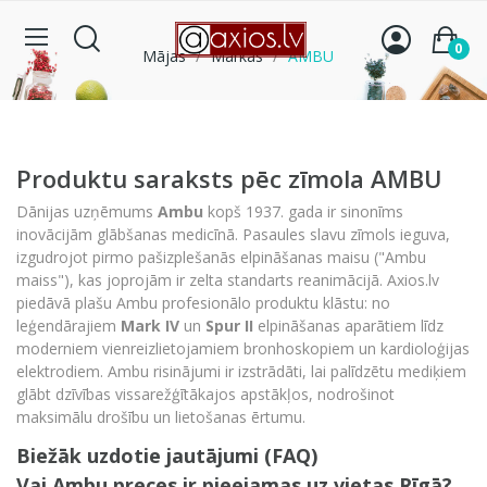
0
Mājas
Markas
AMBU
Produktu saraksts pēc zīmola AMBU
Dānijas uzņēmums
Ambu
kopš 1937.
gada ir sinonīms
inovācijām glābšanas medicīnā.
Pasaules slavu zīmols ieguva,
izgudrojot pirmo pašizplešanās elpināšanas maisu ("Ambu
maiss"),
kas joprojām ir zelta standarts reanimācijā.
Axios.
lv
piedāvā plašu Ambu profesionālo produktu klāstu:
no
leģendārajiem
Mark IV
un
Spur II
elpināšanas aparātiem līdz
moderniem vienreizlietojamiem bronhoskopiem un kardioloģijas
elektrodiem.
Ambu risinājumi ir izstrādāti,
lai palīdzētu mediķiem
glābt dzīvības vissarežģītākajos apstākļos,
nodrošinot
maksimālu drošību un lietošanas ērtumu.
Biežāk uzdotie jautājumi (FAQ)
Vai Ambu preces ir pieejamas uz vietas Rīgā?