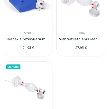
AMBU
AMBU
Skābekļa rezervuāra maiss Ambu pieaugušajiem...
Vienreizlietojams reanimācijas maiss Ambu SPUR...
94,95 €
27,95 €
Jaunums