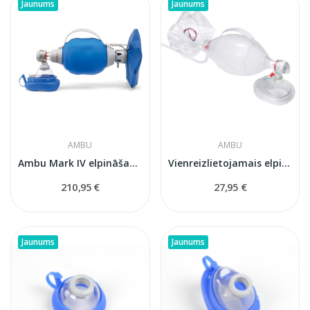
Jaunums
Jaunums
AMBU
AMBU
Ambu Mark IV elpināšanas maiss pieaugušajiem ar...
Vienreizlietojamais elpināšanas maiss Ambu SPUR...
210,95 €
27,95 €
Jaunums
Jaunums