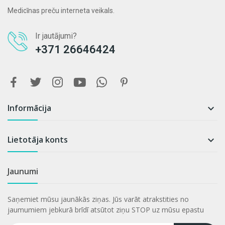
Medicīnas preču interneta veikals.
Ir jautājumi?
+371 26646424
Informācija

Lietotāja konts

Jaunumi
Saņemiet mūsu jaunākās ziņas. Jūs varāt atrakstities no
jaumumiem jebkurā brīdī atsūtot ziņu STOP uz mūsu epastu