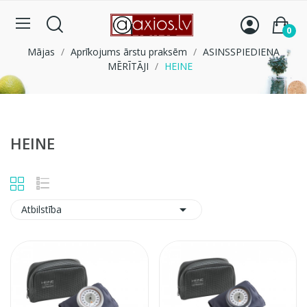
HEINE
0
Mājas
Aprīkojums ārstu praksēm
ASINSSPIEDIENA
MĒRĪTĀJI
HEINE
HEINE

Atbilstība