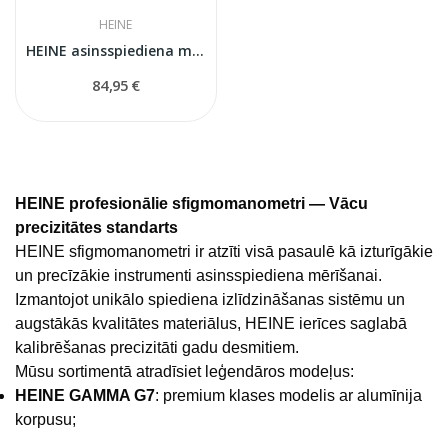
HEINE
HEINE asinsspiediena mērītāja manžete (29-41 cm)
84,95 €
HEINE profesionālie sfigmomanometri — Vācu
precizitātes standarts
HEINE sfigmomanometri ir atzīti visā pasaulē kā izturīgākie
un precīzākie instrumenti asinsspiediena mērīšanai.
Izmantojot unikālo spiediena izlīdzināšanas sistēmu un
augstākās kvalitātes materiālus, HEINE ierīces saglabā
kalibrēšanas precizitāti gadu desmitiem.
Mūsu sortimentā atradīsiet leģendāros modeļus:
HEINE GAMMA G7
: premium klases modelis ar alumīnija
korpusu;