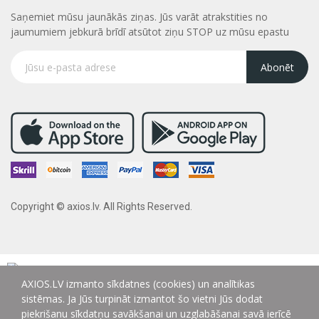
Saņemiet mūsu jaunākās ziņas. Jūs varāt atrakstities no
jaumumiem jebkurā brīdī atsūtot ziņu STOP uz mūsu epastu
Abonēt
Copyright © axios.lv. All Rights Reserved.
AXIOS.LV izmanto sīkdatnes (cookies) un analītikas
sistēmas. Ja Jūs turpināt izmantot šo vietni Jūs dodat
piekrišanu sīkdatņu savākšanai un uzglabāšanai savā ierīcē