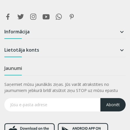
Informācija

Lietotāja konts

Jaunumi
Saņemiet mūsu jaunākās ziņas. Jūs varāt atrakstities no
jaumumiem jebkurā brīdī atsūtot ziņu STOP uz mūsu epastu
Abonēt