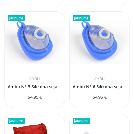
Jaunums
Jaunums
AMBU
AMBU
Ambu N° 5 Silikona sejas maska (pieaugušajiem)
Ambu N° 6 Silikona sejas maska (lieliem...
64,95 €
64,95 €
Jaunums
Jaunums