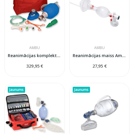
AMBU
AMBU
Reanimācijas komplekts ar Ambu Mark IV maisu...
Reanimācijas maiss Ambu SPUR II...
329,95 €
27,95 €
Jaunums
Jaunums