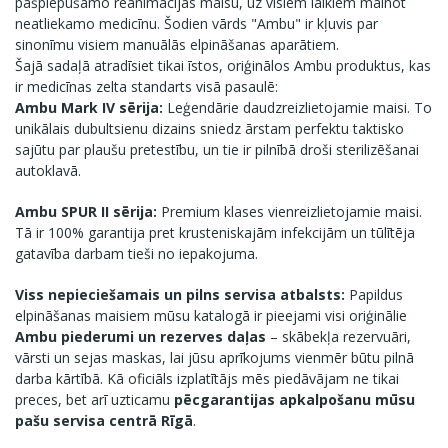
pašpiepūšamo reanimācijas maisu, uz visiem laikiem mainot
neatliekamo medicīnu. Šodien vārds "Ambu" ir kļuvis par
sinonīmu visiem manuālās elpināšanas aparātiem.
Šajā sadaļā atradīsiet tikai īstos, oriģinālos Ambu produktus, kas
ir medicīnas zelta standarts visā pasaulē:
Ambu Mark IV sērija:
Leģendārie daudzreizlietojamie maisi. To
unikālais dubultsienu dizains sniedz ārstam perfektu taktisko
sajūtu par plaušu pretestību, un tie ir pilnībā droši sterilizēšanai
autoklavā.
Ambu SPUR II sērija:
Premium klases vienreizlietojamie maisi.
Tā ir 100% garantija pret krusteniskajām infekcijām un tūlītēja
gatavība darbam tieši no iepakojuma.
Viss nepieciešamais un pilns servisa atbalsts:
Papildus
elpināšanas maisiem mūsu katalogā ir pieejami visi oriģinālie
Ambu piederumi un rezerves daļas
– skābekļa rezervuāri,
vārsti un sejas maskas, lai jūsu aprīkojums vienmēr būtu pilnā
darba kārtībā. Kā oficiāls izplatītājs mēs piedāvājam ne tikai
preces, bet arī uzticamu
pēcgarantijas apkalpošanu mūsu
pašu servisa centrā Rīgā
.