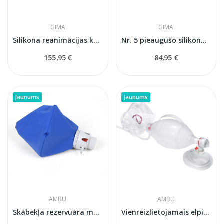
GIMA
GIMA
Silikona reanimācijas komplekts pieaugušajiem...
Nr. 5 pieaugušo silikona reanimācijas maiss ar...
155,95 €
84,95 €
Jaunums
Jaunums
AMBU
AMBU
Skābekļa rezervuāra maiss Ambu pieaugušajiem...
Vienreizlietojamais elpināšanas maiss Ambu SPUR...