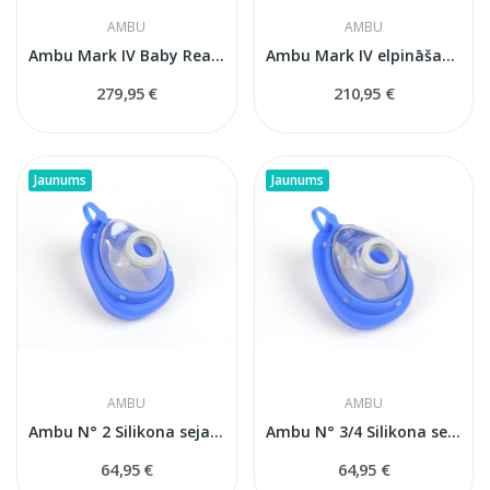
AMBU
AMBU
Ambu Mark IV Baby Reanimācijas maiss...
Ambu Mark IV elpināšanas maiss pieaugušajiem ar...
279,95 €
210,95 €
Jaunums
Jaunums
AMBU
AMBU
Ambu N° 2 Silikona sejas maska (bērniem)
Ambu N° 3/4 Silikona sejas maska...
64,95 €
64,95 €