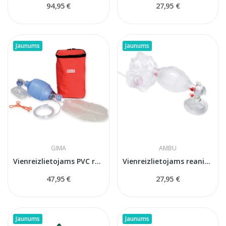
94,95 €
27,95 €
Jaunums
Jaunums
GIMA
AMBU
Vienreizlietojams PVC reanimācijas komplekts...
Vienreizlietojams reanimācijas maiss Ambu SPUR...
47,95 €
27,95 €
Jaunums
Jaunums