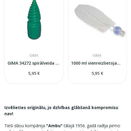
GIMA
GIMA
GIMA 34272 spirālveida mutes atvērējs...
1000 ml vienreizlietojams skābekļa rezervuārs...
5,95 €
5,95 €
Izvēlieties oriģinālu, jo dzīvības glābšanā kompromisu
nav!
Tieši dāņu kompānija
"Ambu"
tālajā 1956. gadā radīja pirmo