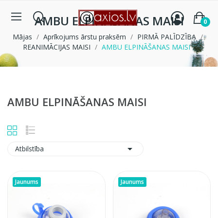
AMBU ELPINĀŠANAS MAISI
0
Mājas
Aprīkojums ārstu praksēm
PIRMĀ PALĪDZĪBA
REANIMĀCIJAS MAISI
AMBU ELPINĀŠANAS MAISI
AMBU ELPINĀŠANAS MAISI

Atbilstība
Jaunums
Jaunums