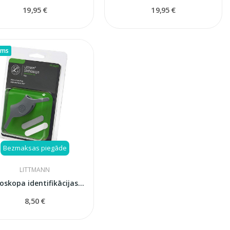
19,95 €
19,95 €
ums
Bezmaksas piegāde
LITTMANN
Stetoskopa identifikācijas birka (ID tag) 3M...
8,50 €