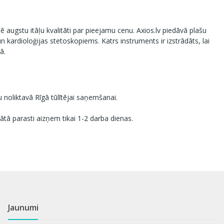
 augstu itāļu kvalitāti par pieejamu cenu. Axios.lv piedāvā plašu
 kardioloģijas stetoskopiems. Katrs instruments ir izstrādāts, lai
ā.
 noliktavā Rīgā tūlītējai saņemšanai.
tā parasti aizņem tikai 1-2 darba dienas.
Jaunumi