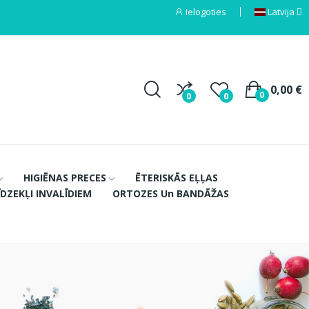
Ielogoties
Latvija
0,00 €
0
0
0
HIGIĒNAS PRECES
ĒTERISKĀS EĻĻAS
ĪDZEKĻI INVALĪDIEM
ORTOZES Un BANDĀŽAS