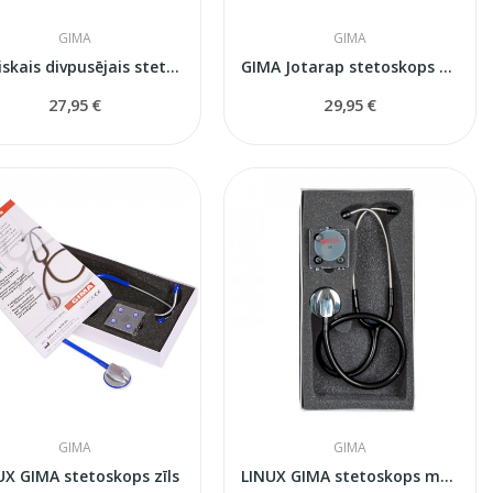
GIMA
GIMA
Klasiskais divpusējais stetoskops GIMA Classic...
GIMA Jotarap stetoskops pediatriskais
27,95 €
29,95 €
GIMA
GIMA
UX GIMA stetoskops zīls
LINUX GIMA stetoskops mēlns