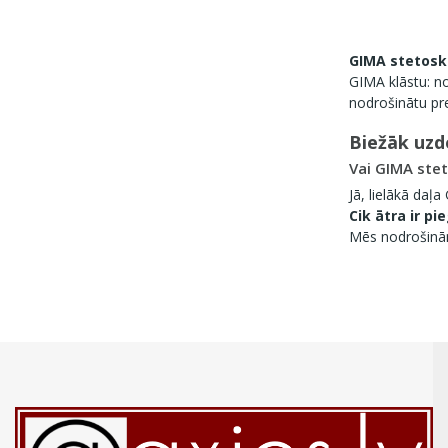
GIMA stetosk
GIMA klāstu: no
nodrošinātu pre
Biežāk uzd
Vai GIMA stet
Jā, lielākā daļ
Cik ātra ir p
Mēs nodrošinām 