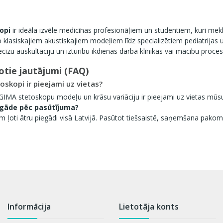
opi
ir ideāla izvēle medicīnas profesionāļiem un studentiem, kuri meklē
 klasiskajiem akustiskajiem modeļiem līdz specializētiem pediatrijas un
cīzu auskultāciju un izturību ikdienas darbā klīnikās vai mācību proces
otie jautājumi (FAQ)
oskopi ir pieejami uz vietas?
a GIMA stetoskopu modeļu un krāsu variāciju ir pieejami uz vietas mūsu
iegāde pēc pasūtījuma?
ļoti ātru piegādi visā Latvijā. Pasūtot tiešsaistē, saņemšana pakomā
Informācija
Lietotāja konts