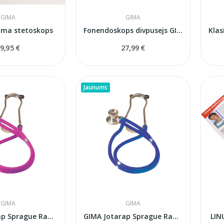
GIMA
GIMA
Gima stetoskops
Fonendoskops divpusejs GIMA
9,95 €
27,99 €
Jaunums
GIMA
GIMA
GIMA Jotarap Sprague Rappaport stetoskops —...
GIMA Jotarap Sprague Rappaport stetoskops —...
LIN