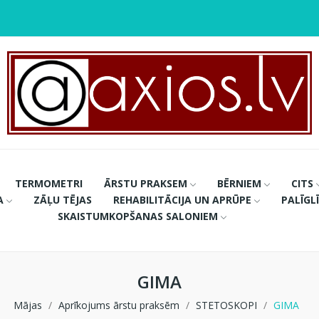
TERMOMETRI
ĀRSTU PRAKSEM
BĒRNIEM
CITS
A
ZĀĻU TĒJAS
REHABILITĀCIJA UN APRŪPE
PALĪGL
SKAISTUMKOPŠANAS SALONIEM
GIMA
Mājas
Aprīkojums ārstu praksēm
STETOSKOPI
GIMA