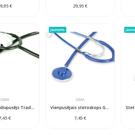
9,95 €
29,95 €
Jaunums
Jaun
GIMA
GIMA
Stetoskops divpusējs Trad 51010
Vienpusējais stetoskops GIMA Trad 51002 (zils)
7,45 €
7,45 €