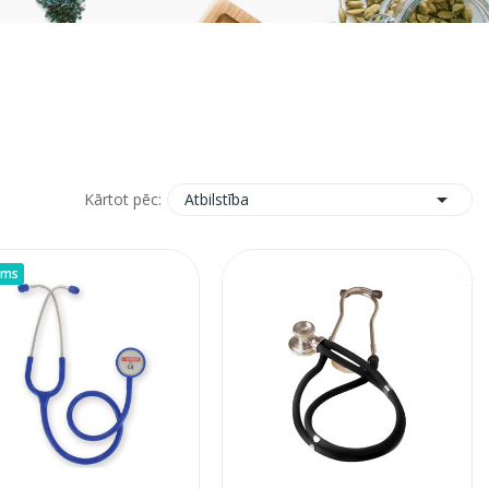

Atbilstība
Kārtot pēc:
ums