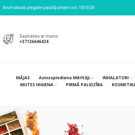
Bezmaksas piegāde pasūtījumiem virs 100 EUR
Sazināties ar mums:
+37126646424
MĀJAS
Asinsspiediena Mērītāji
INHALATORI
MUTES HIGIENA
PIRMĀ PALIDZĪBA
KOSMETIK