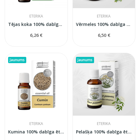
ETERIKA
ETERIKA
Tējas koka 100% dabīga ēteriskā eļļa (Melaleuca...
Vērmeles 100% dabīga ēteriskā eļļa Eterika, 10 ml
6,26 €
6,50 €
Jaunums
Jaunums
ETERIKA
ETERIKA
Kumina 100% dabīga ēteriskā eļļa Eterika, 10 ml
Pelašķa 100% dabīga ēteriskā eļļa Eterika, 5 ml