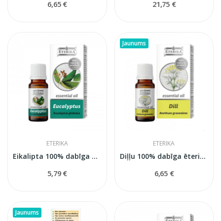
6,65 €
21,75 €
Jaunums
ETERIKA
ETERIKA
Eikalipta 100% dabīga ēteriskā eļļa (Eucalyptus...
Diļļu 100% dabīga ēteriskā eļļa (Anethum...
5,79 €
6,65 €
Jaunums