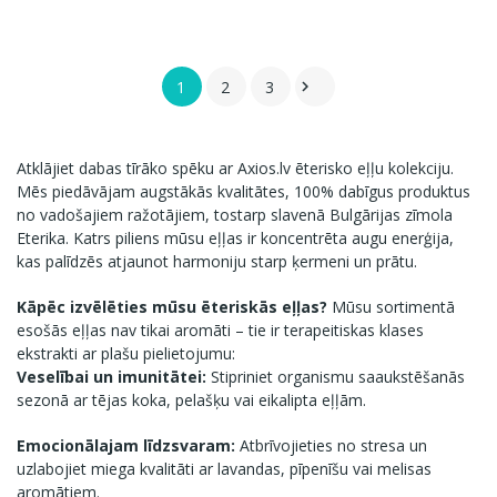
1
2
3

Atklājiet dabas tīrāko spēku ar Axios.lv ēterisko eļļu kolekciju.
Mēs piedāvājam augstākās kvalitātes, 100% dabīgus produktus
no vadošajiem ražotājiem, tostarp slavenā Bulgārijas zīmola
Eterika
. Katrs piliens mūsu eļļas ir koncentrēta augu enerģija,
kas palīdzēs atjaunot harmoniju starp ķermeni un prātu.
Kāpēc izvēlēties mūsu ēteriskās eļļas?
Mūsu sortimentā
esošās eļļas nav tikai aromāti – tie ir terapeitiskas klases
ekstrakti ar plašu pielietojumu:
Veselībai un imunitātei:
Stipriniet organismu saaukstēšanās
sezonā ar tējas koka, pelašķu vai eikalipta eļļām.
Emocionālajam līdzsvaram:
Atbrīvojieties no stresa un
uzlabojiet miega kvalitāti ar lavandas, pīpenīšu vai melisas
aromātiem.