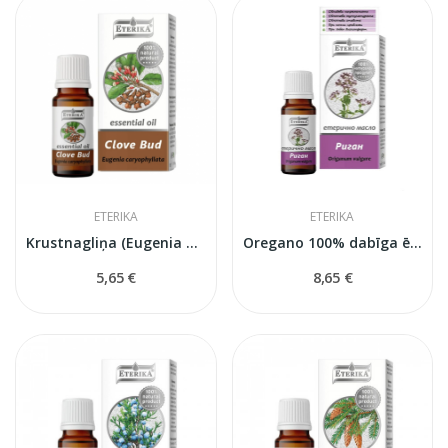
ETERIKA
ETERIKA
Krustnagliņa (Eugenia Caryophyllata) — 100%...
Oregano 100% dabīga ēteriskā eļļa (Origanum...
5,65 €
8,65 €