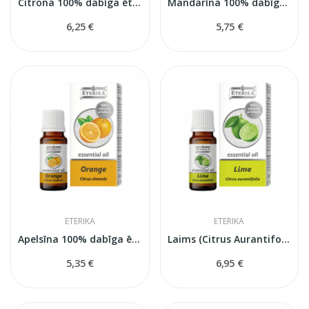
Citrona 100% dabīga ēteriskā eļļa (Citrus...
Mandarīna 100% dabīga ēteriskā eļļa (Citrus...
6,25 €
5,75 €
ETERIKA
ETERIKA
Apelsīna 100% dabīga ēteriskā eļļa (Citrus...
Laims (Citrus Aurantifolia) — 100% dabīga...
5,35 €
6,95 €