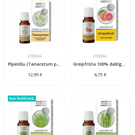
ETERIKA
ETERIKA
Pīpenīšu (Tanacetum parthenium) ēteriskā eļļa...
Greipfrūta 100% dabīga ēteriskā eļļa (Citrus...
12,95 €
6,75 €
Nav Noliktavā.