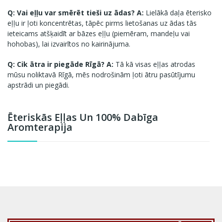
Q: Vai eļļu var smērēt tieši uz ādas?
A:
Lielākā daļa ēterisko
eļļu ir ļoti koncentrētas, tāpēc pirms lietošanas uz ādas tās
ieteicams atšķaidīt ar bāzes eļļu (piemēram, mandeļu vai
hohobas), lai izvairītos no kairinājuma.
Q: Cik ātra ir piegāde Rīgā?
A:
Tā kā visas eļļas atrodas
mūsu noliktavā Rīgā, mēs nodrošinām ļoti ātru pasūtījumu
apstrādi un piegādi.
Ēteriskās Eļļas Un 100% Dabīga
Aromterapija