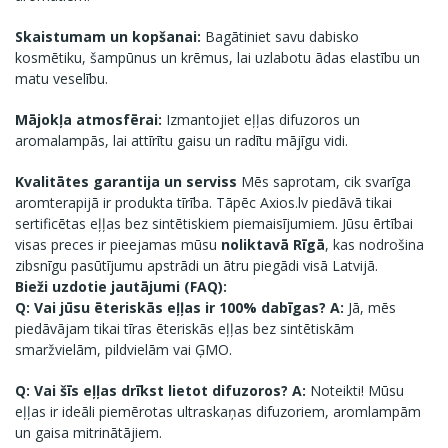
Skaistumam un kopšanai:
Bagātiniet savu dabisko
kosmētiku, šampūnus un krēmus, lai uzlabotu ādas elastību un
matu veselību.
Mājokļa atmosfērai:
Izmantojiet eļļas difuzoros un
aromalampās, lai attīrītu gaisu un radītu mājīgu vidi.
Kvalitātes garantija un serviss
Mēs saprotam, cik svarīga
aromterapijā ir produkta tīrība. Tāpēc Axios.lv piedāvā tikai
sertificētas eļļas bez sintētiskiem piemaisījumiem. Jūsu ērtībai
visas preces ir pieejamas mūsu
noliktavā Rīgā
, kas nodrošina
zibsnīgu pasūtījumu apstrādi un ātru piegādi visā Latvijā.
Bieži uzdotie jautājumi (FAQ):
Q: Vai jūsu ēteriskās eļļas ir 100% dabīgas?
A:
Jā, mēs
piedāvājam tikai tīras ēteriskās eļļas bez sintētiskām
smaržvielām, pildvielām vai ĢMO.
Q: Vai šīs eļļas drīkst lietot difuzoros?
A:
Noteikti! Mūsu
eļļas ir ideāli piemērotas ultraskaņas difuzoriem, aromlampām
un gaisa mitrinātājiem.