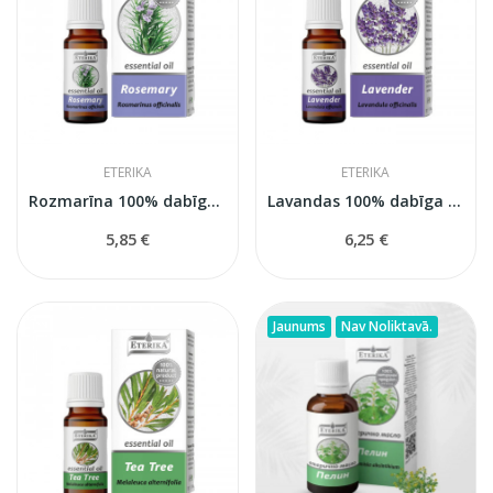
ETERIKA
ETERIKA
Rozmarīna 100% dabīga ēteriskā eļļa (Rosmarinus...
Lavandas 100% dabīga ēteriskā eļļa (Lavandula...
5,85 €
6,25 €
Jaunums
Nav Noliktavā.