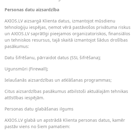
Personas datu aizsardzība
AXIOS.LV aizsargā Klienta datus, izmantojot mūsdienu
tehnoloģiju iespējas, ņemot vērā pastāvošos privātuma riskus
un AXIOS.LV saprātīgi pieejamos organizatoriskos, finansiālos
un tehniskos resursus, tajā skaitā izmantojot šādus drošības
pasākumus:
Datu šifrēšanu, pārraidot datus (SSL šifrēšana);
Ugunsmūri (Firewall);
Ielaušanās aizsardzības un atklāšanas programmas;
Citus aizsardzības pasākumus atbilstoši aktuālajām tehnikas
attīstības iespējām.
Personas datu glabāšanas ilgums
AXIOS.LV glabā un apstrādā Klienta personas datus, kamēr
pastāv viens no šiem pamatiem: