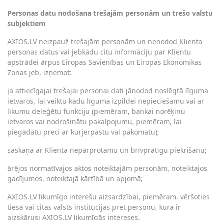
Personas datu nodošana trešajām personām un trešo valstu
subjektiem
AXIOS.LV neizpauž trešajām personām un nenodod Klienta
personas datus vai jebkādu citu informāciju par Klientu
apstrādei ārpus Eiropas Savienības un Eiropas Ekonomikas
Zonas jeb, izņemot:
ja attiecīgajai trešajai personai dati jānodod noslēgtā līguma
ietvaros, lai veiktu kādu līguma izpildei nepieciešamu vai ar
likumu deleģētu funkciju (piemēram, bankai norēķinu
ietvaros vai nodrošinātu pakalpojumu, piemēram, lai
piegādātu preci ar kurjerpastu vai pakomatu);
saskaņā ar Klienta nepārprotamu un brīvprātīgu piekrišanu;
ārējos normatīvajos aktos noteiktajām personām, noteiktajos
gadījumos, noteiktajā kārtībā un apjomā;
AXIOS.LV likumīgo interešu aizsardzībai, piemēram, vēršoties
tiesā vai citās valsts institūcijās pret personu, kura ir
aizskārusi AXIOS.LV likumīgās intereses.