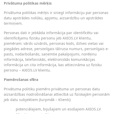
Privātuma politikas mērķis
Privātuma politikas mērķis ir sniegt informāciju par personas
datu apstrādes nolūku, apjomu, aizsardzību un apstrādes
termiņiem.
Personas dati ir jebkāda informācija par identificētu vai
identificējamu fizisku personu jeb AXIOS.LV klientu,
piemēram: vārds uzvārds, personas kods, dzīves vietas vai
piegādes adrese, personīgais tālruņa numurs, personīgais e-
pasts, nodarbošanās, saņemtie pakalpojumi, norēķinu
informācija, telefoniskās, elektroniskās komunikācijas
informācija un cita informācija, kas attiecināma uz fizisku
personu – AXIOS.LV klientu.
Piemērošanas sfēra
Privātuma politiku piemēro privātuma un personas datu
aizsardzības nodrošināšanai attiecībā uz fiziskajām personām
jeb datu subjektiem (turpmāk – Klienti):
potenciālajiem, bijušajiem un esošajiem AXIOS.LV
·