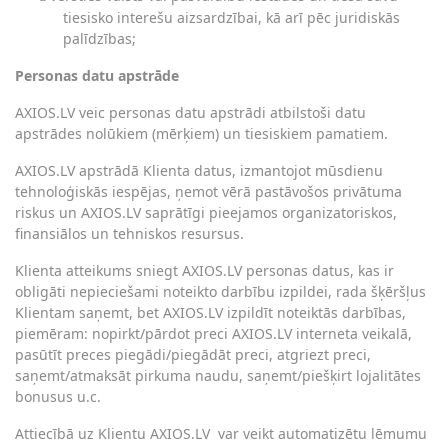
tiesisko interešu aizsardzībai, kā arī pēc juridiskās
palīdzības;
Personas datu apstrāde
AXIOS.LV veic personas datu apstrādi atbilstoši datu
apstrādes nolūkiem (mērķiem) un tiesiskiem pamatiem.
AXIOS.LV apstrādā Klienta datus, izmantojot mūsdienu
tehnoloģiskās iespējas, ņemot vērā pastāvošos privātuma
riskus un AXIOS.LV saprātīgi pieejamos organizatoriskos,
finansiālos un tehniskos resursus.
Klienta atteikums sniegt AXIOS.LV personas datus, kas ir
obligāti nepieciešami noteikto darbību izpildei, rada šķēršļus
Klientam saņemt, bet AXIOS.LV izpildīt noteiktās darbības,
piemēram: nopirkt/pārdot preci AXIOS.LV interneta veikalā,
pasūtīt preces piegādi/piegādāt preci, atgriezt preci,
saņemt/atmaksāt pirkuma naudu, saņemt/piešķirt lojalitātes
bonusus u.c.
Attiecībā uz Klientu AXIOS.LV
var veikt automatizētu lēmumu