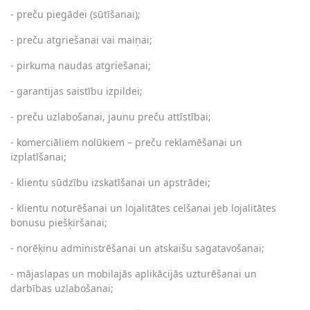
- preču piegādei (sūtīšanai);
- preču atgriešanai vai maiņai;
- pirkuma naudas atgriešanai;
- garantijas saistību izpildei;
- preču uzlabošanai, jaunu preču attīstībai;
- komerciāliem nolūkiem – preču reklamēšanai un
izplatīšanai;
- klientu sūdzību izskatīšanai un apstrādei;
- klientu noturēšanai un lojalitātes celšanai jeb lojalitātes
bonusu piešķiršanai;
- norēķinu administrēšanai un atskaišu sagatavošanai;
- mājaslapas un mobilajās aplikācijās uzturēšanai un
darbības uzlabošanai;