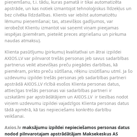
pieņemšanu, t.i. tādu, kuras pamatā ir tikai automatizēta
apstrāde, un kas notiek izmantojot tehnoloģiskus līdzekļus un
bez cilvēka līdzdalības. Klients var iebilst automatizētu
lēmumu pieņemšanai; tas, atsevišķos gadījumos, var
ierobežot Klientu izmantot vai saņemt viņam pieejamas
iespējas (piemēram, pieteikt preces atgriešanu un pirkuma
naudas atmaksu).
Klienta pasūtījumu (pirkumu) kvalitatīvai un ātrai izpildei
AXIOS.LV var pilnvarot trešās personas jeb savus sadarbības
partnerus veikt atsevišķas preču piegādes darbības, kā
piemēram, pirkto preču sūtīšana, rēķinu izsūtīšanu utml. Ja šo
uzdevumu izpildei trešās personas jeb sadarbības partneri
apstrādā AXIOS.LV rīcībā esošos Klienta personas datus,
attiecīgas trešās personas vai sadarbības partneri ir
uzskatāmi par apstrādātājiem un AXIOS.LV
ir tiesības nodot
viņiem uzdevumu izpildei vajadzīgos Klienta personas datus
tādā apmērā, kā tas nepieciešams konkrēto darbību
veikšanai.
Axios.lv
maksājumu izpildei nepieciešamos personas datus
nodod pilnvarotajam apstrādātājam Maksekeskus AS