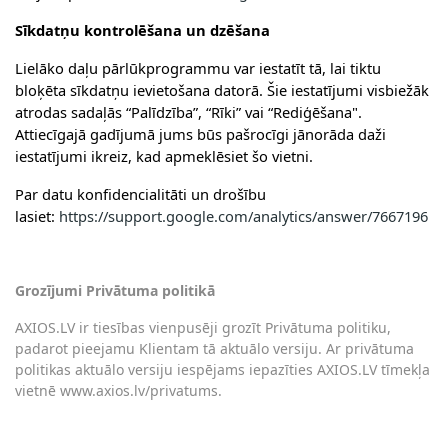
Sīkdatņu kontrolēšana un dzēšana
Lielāko daļu pārlūkprogrammu var iestatīt tā, lai tiktu
bloķēta sīkdatņu ievietošana datorā. Šie iestatījumi visbiežāk
atrodas sadaļās “Palīdzība”, “Rīki” vai “Rediģēšana".
Attiecīgajā gadījumā jums būs pašrocīgi jānorāda daži
iestatījumi ikreiz, kad apmeklēsiet šo vietni.
Par datu konfidencialitāti un drošību
lasiet:
https://support.google.com/analytics/answer/7667196
Grozījumi Privātuma politikā
AXIOS.LV ir tiesības vienpusēji grozīt Privātuma politiku,
padarot pieejamu Klientam tā aktuālo versiju. Ar privātuma
politikas aktuālo versiju iespējams iepazīties AXIOS.LV tīmekļa
vietnē www.
axios
.lv/privatums.