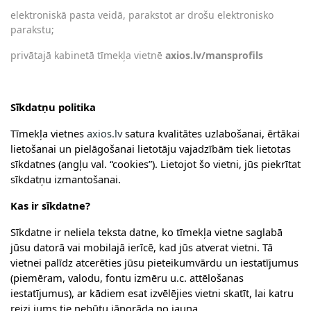
elektroniskā pasta veidā, parakstot ar drošu elektronisko
parakstu;
privātajā kabinetā tīmekļa vietnē
axios.lv/mansprofils
Sīkdatņu politika
Tīmekļa vietnes
axios.lv
satura kvalitātes uzlabošanai, ērtākai
lietošanai un pielāgošanai lietotāju vajadzībām tiek lietotas
sīkdatnes (angļu val. “
cookies
”). Lietojot šo vietni, jūs piekrītat
sīkdatņu izmantošanai.
Kas ir sīkdatne?
Sīkdatne ir neliela teksta datne, ko tīmekļa vietne saglabā
jūsu datorā vai mobilajā ierīcē, kad jūs atverat vietni. Tā
vietnei palīdz atcerēties jūsu pieteikumvārdu un iestatījumus
(piemēram, valodu, fontu izmēru u.c. attēlošanas
iestatījumus), ar kādiem esat izvēlējies vietni skatīt, lai katru
reizi jums tie nebūtu jānorāda no jauna.