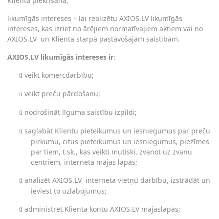
Klienta piekrišana;
likumīgās intereses – lai realizētu AXIOS.LV likumīgās
intereses, kas izriet no ārējiem normatīvajiem aktiem vai no
AXIOS.LV
un Klienta starpā pastāvošajām saistībām.
AXIOS.LV likumīgās intereses ir
:
veikt komercdarbību;
ü
veikt preču pārdošanu;
ü
nodrošināt līguma saistību izpildi;
ü
saglabāt Klientu pieteikumus un iesniegumus par preču
ü
pirkumu, citus pieteikumus un iesniegumus, piezīmes
par tiem, t.sk., kas veikti mutiski, zvanot uz zvanu
centriem, interneta mājas lapās;
analizēt AXIOS.LV
interneta vietņu darbību, izstrādāt un
ü
ieviest to uzlabojumus;
administrēt Klienta kontu AXIOS.LV mājaslapās;
ü