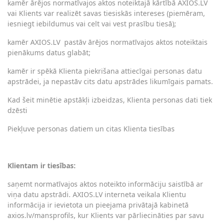
kamēr ārējos normatīvajos aktos noteiktajā kārtībā AXIOS.LV
vai Klients var realizēt savas tiesiskās intereses (piemēram,
iesniegt iebildumus vai celt vai vest prasību tiesā);
kamēr AXIOS.LV
pastāv ārējos normatīvajos aktos noteiktais
pienākums datus glabāt;
kamēr ir spēkā Klienta piekrišana attiecīgai personas datu
apstrādei, ja nepastāv cits datu apstrādes likumīgais pamats.
Kad šeit minētie apstākļi izbeidzas, Klienta personas dati tiek
dzēsti
Piekļuve personas datiem un citas Klienta tiesības
Klientam ir tiesības:
saņemt normatīvajos aktos noteikto informāciju saistībā ar
viņa datu apstrādi. AXIOS.LV interneta veikala Klientu
informācija ir ievietota un pieejama privātajā kabinetā
axios.lv/mansprofils, kur Klients var pārliecināties par savu