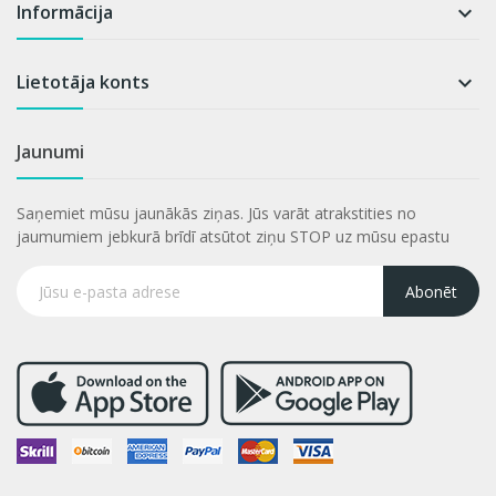
Informācija

Lietotāja konts

Jaunumi
Saņemiet mūsu jaunākās ziņas. Jūs varāt atrakstities no
jaumumiem jebkurā brīdī atsūtot ziņu STOP uz mūsu epastu
Abonēt