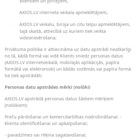
klientiem un pircējiem,
AXIOS.LV interneta veikala apmeklētājiem,
·
AXIOS.LV veikalu, biroja un citu telpu apmeklētājiem,
·
tajā skaitā, attiecībā uz kuriem tiek veikta
videonovērošana;
Privātuma politika ir attiecināma uz datu apstrādi neatkarīgi
no tā, kādā formā vai vidē Klients sniedz personas datus
(AXIOS.LV internetveikalā, mobilajās aplikācijās, papīra
formātā vai elektroniski) un kādās sistēmās vai papīra formā
tie tiek apstrādāti.
Personas datu apstrādes mērķi (nolūki)
AXIOS.LV apstrādā personas datus šādiem mērķiem
(nolūkiem):
Preču pārdošanai un komercdarbības nodrošināšanai: -
klienta identificēšanai un apkalpošanai;
- pavadzīmes vai rēķina sagatavošanai;