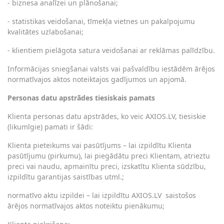
- biznesa analīzei un plānošanai;
- statistikas veidošanai, tīmekļa vietnes un pakalpojumu
kvalitātes uzlabošanai;
- klientiem pielāgota satura veidošanai ar reklāmas palīdzību.
Informācijas sniegšanai valsts vai pašvaldību iestādēm ārējos
normatīvajos aktos noteiktajos gadījumos un apjomā.
Personas datu apstrādes tiesiskais pamats
Klienta personas datu apstrādes, ko veic AXIOS.LV, tiesiskie
(likumīgie) pamati ir šādi:
Klienta pieteikums vai pasūtījums – lai izpildītu Klienta
pasūtījumu (pirkumu), lai piegādātu preci Klientam, atrieztu
preci vai naudu, apmainītu preci, izskatītu Klienta sūdzību,
izpildītu garantijas saistības utml.;
normatīvo aktu izpildei – lai izpildītu AXIOS.LV
saistošos
ārējos normatīvajos aktos noteiktu pienākumu;