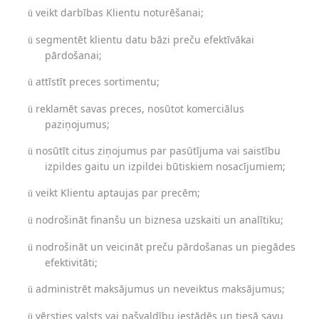
veikt darbības Klientu noturēšanai;
ü
segmentēt klientu datu bāzi preču efektīvākai
ü
pārdošanai;
attīstīt preces sortimentu;
ü
reklamēt savas preces, nosūtot komerciālus
ü
paziņojumus;
nosūtīt citus ziņojumus par pasūtījuma vai saistību
ü
izpildes gaitu un izpildei būtiskiem nosacījumiem;
veikt Klientu aptaujas par precēm;
ü
nodrošināt finanšu un biznesa uzskaiti un analītiku;
ü
nodrošināt un veicināt preču pārdošanas un piegādes
ü
efektivitāti;
administrēt maksājumus un neveiktus maksājumus;
ü
vērsties valsts vai pašvaldību iestādēs un tiesā savu
ü