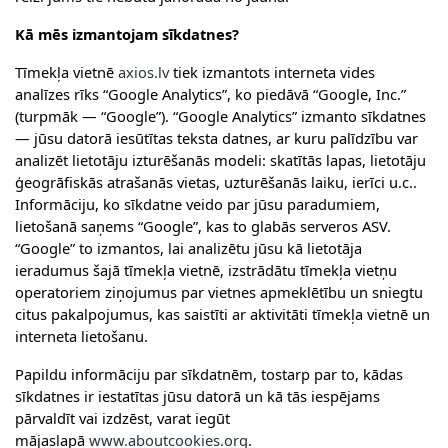
Kā mēs izmantojam sīkdatnes?
Tīmekļa vietnē
axios.lv
tiek izmantots interneta vides
analīzes rīks “Google Analytics”, ko piedāvā “Google, Inc.”
(turpmāk — “Google”). “Google Analytics” izmanto sīkdatnes
— jūsu datorā iesūtītas teksta datnes, ar kuru palīdzību var
analizēt lietotāju izturēšanās modeli: skatītās lapas, lietotāju
ģeogrāfiskās atrašanās vietas, uzturēšanās laiku, ierīci u.c..
Informāciju, ko sīkdatne veido par jūsu paradumiem,
lietošanā saņems “Google”, kas to glabās serveros ASV.
“Google” to izmantos, lai analizētu jūsu kā lietotāja
ieradumus šajā tīmekļa vietnē, izstrādātu tīmekļa vietņu
operatoriem ziņojumus par vietnes apmeklētību un sniegtu
citus pakalpojumus, kas saistīti ar aktivitāti tīmekļa vietnē un
interneta lietošanu.
Papildu informāciju par sīkdatnēm, tostarp par to, kādas
sīkdatnes ir iestatītas jūsu datorā un kā tās iespējams
pārvaldīt vai izdzēst, varat iegūt
mājaslapā
www.aboutcookies.org
.