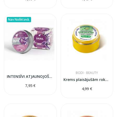
Nav Noliktavā.
BODI - BEAUTY
INTENSĪVI ATJAUNOJOŠS KRĒMS SAPLAISAJUŠIEM...
Krems plaisājušām rokām un pēdām
7,95 €
4,99 €