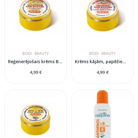
BODI - BEAUTY
BODI - BEAUTY
Reģenerējošais krēms Bile
Krēms kājām, papēžiem, elkoņiem un kājām ar...
4,99 €
4,99 €