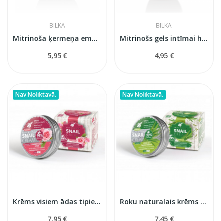
BILKA
BILKA
Mitrinoša ķermeņa emulsija LAVENDER & HYALURON...
Mitrinošs gels intīmai higiēnai
5,95 €
4,95 €
Nav Noliktavā.
Nav Noliktavā.
Krēms visiem ādas tipiem
Roku naturalais krēms Snail
7,95 €
7,45 €