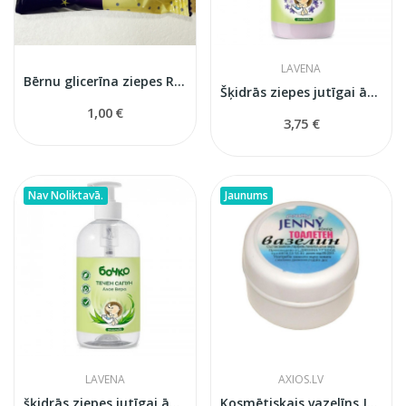
LAVENA
Bērnu glicerīna ziepes Relina
Šķidrās ziepes jutīgai ādai ar lavandu 410 ml
1,00 €
3,75 €
Nav Noliktavā.
Jaunums
LAVENA
AXIOS.LV
šķidrās ziepes jutīgai ādai ar alveju 410 ml
Kosmētiskais vazelīns Jenny