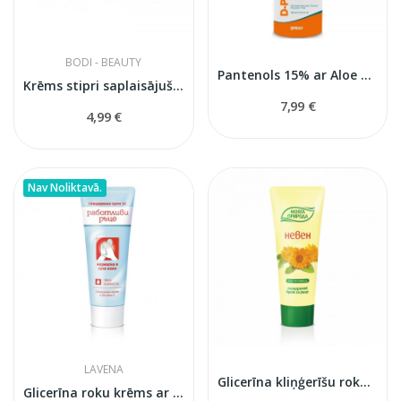
BODI - BEAUTY
Pantenols 15% ar Aloe Vera un vitaminiem 200ml
Krēms stipri saplaisājušiem papēžiem
7,99 €
4,99 €
Nav Noliktavā.
LAVENA
Glicerīna kliņģerīšu roku krēms
Glicerīna roku krēms ar vitamīnu E