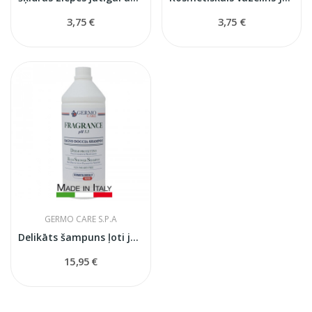
3,75 €
3,75 €
GERMO CARE S.P.A
Delikāts šampuns ļoti jūtigai ādai GermoCare
15,95 €