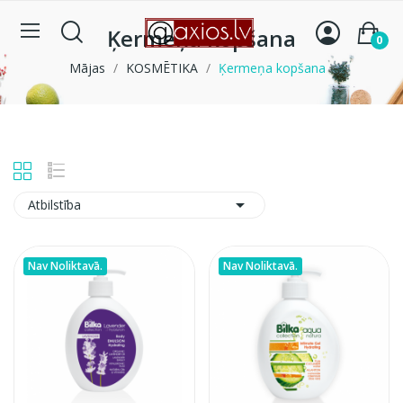
Ķermeņa kopšana
0
Mājas
KOSMĒTIKA
Ķermeņa kopšana

Atbilstība
Nav Noliktavā.
Nav Noliktavā.