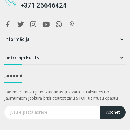
+371 26646424
Informācija

Lietotāja konts

Jaunumi
Saņemiet mūsu jaunākās ziņas. Jūs varāt atrakstities no
jaumumiem jebkurā brīdī atsūtot ziņu STOP uz mūsu epastu
Abonēt