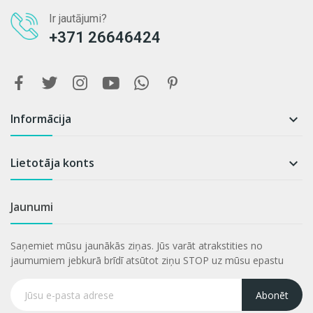
Ir jautājumi?
+371 26646424
Informācija

Lietotāja konts

Jaunumi
Saņemiet mūsu jaunākās ziņas. Jūs varāt atrakstities no
jaumumiem jebkurā brīdī atsūtot ziņu STOP uz mūsu epastu
Abonēt