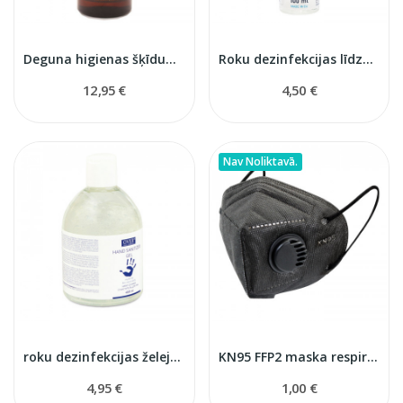
Deguna higienas šķīdums 950 ml
Roku dezinfekcijas līdzeklis 100ml
12,95 €
4,50 €
Nav Noliktavā.
roku dezinfekcijas želeja 450 ml
KN95 FFP2 maska respirators
4,95 €
1,00 €