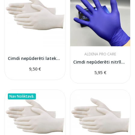
ALDENA PRO CARE
Cimdi nepūderēti lateksa L izmērs
Cimdi nepūderēti nitrīla XL izmērs
9,50 €
5,95 €
Nav Noliktavā.