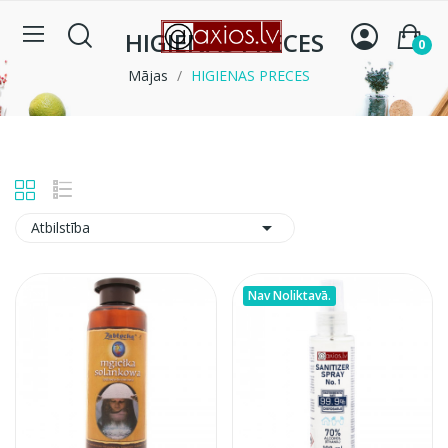
HIGIENAS PRECES
0
Mājas
HIGIENAS PRECES

Atbilstība
Nav Noliktavā.