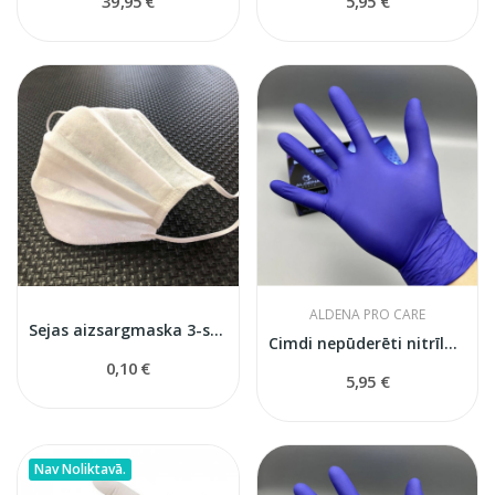
39,95 €
5,95 €
ALDENA PRO CARE
Sejas aizsargmaska 3-slāņu
Cimdi nepūderēti nitrīla L izmērs
0,10 €
5,95 €
Nav Noliktavā.