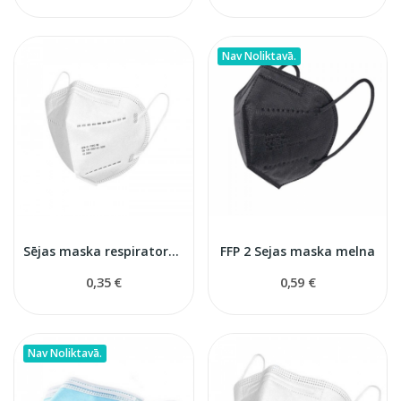
Nav Noliktavā.
Sējas maska respirators FFP2
FFP 2 Sejas maska melna
0,35 €
0,59 €
Nav Noliktavā.