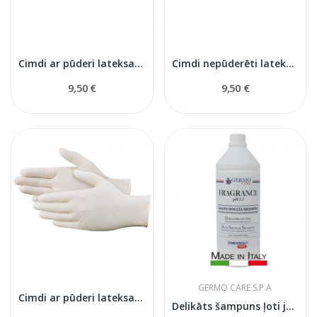
Cimdi ar pūderi lateksa L izmērs
Cimdi nepūderēti lateksa M izmērs
9,50 €
9,50 €
GERMO CARE S.P.A
Cimdi ar pūderi lateksa M izmērs
Delikāts šampuns ļoti jūtigai ādai GermoCare