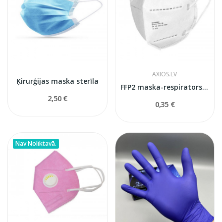
AXIOS.LV
Ķirurģijas maska sterīla
FFP2 maska-respirators aizsargājoša (Balta)
2,50 €
0,35 €
Nav Noliktavā.