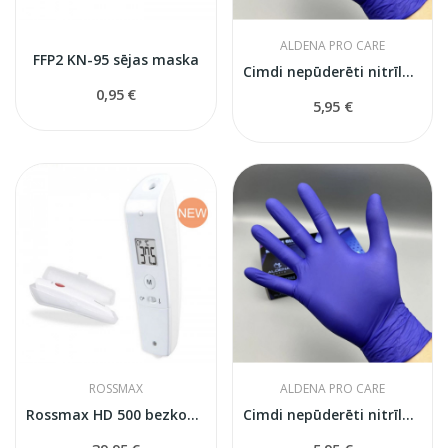
ALDENA PRO CARE
FFP2 KN-95 sējas maska
Cimdi nepūderēti nitrīla S izmērs
0,95 €
5,95 €
ROSSMAX
ALDENA PRO CARE
Rossmax HD 500 bezkontakta termometrs
Cimdi nepūderēti nitrīla M izmērs