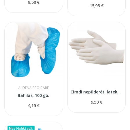
9,50 €
15,95 €
ALDENA PRO CARE
Cimdi nepūderēti lateksa S izmērs
Bahilas, 100 gb.
9,50 €
4,15 €
Nav Noliktavā.