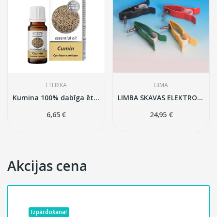
GIMA
GIMA
Kumina 100% dabīga ēteriskā eļļa Eterika, 10 ml
LIMBA SKAVAS ELEKTRODI pieaugušajiem
24,95 €
185,95 €
Akcijas cena
došana!