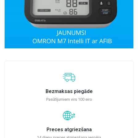
Bezmaksas piegāde
Pasūtījumiem virs 100 eiro
Preces atgriezšana
14 dienu preces atgriezšana iespēja