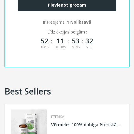
Pievienot grozam
Ir Pieejāms:
1 Noliktavā
Līdz akcijas beigām :
52
11
53
31
DAYS
HOURS
MINS
SECS
Best Sellers
ETERIKA
Vērmeles 100% dabīga ēteriskā eļļa Eterika, 10 ml