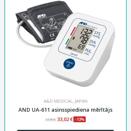
A&D MEDICAL, JAPAN
 UA-611 asinsspiediena mērītājs
Autom
33,02 €
-13%
37,95 €