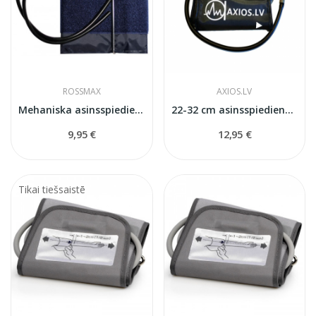
ROSSMAX
AXIOS.LV
Mehaniska asinsspiediena mērītāja manšete
22-32 cm asinsspiediena mērītaja manšete...
9,95 €
12,95 €
Tikai tiešsaistē