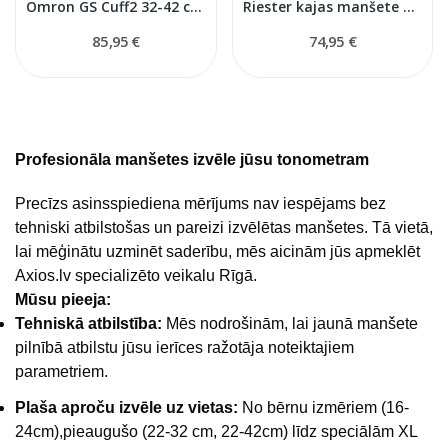
Omron GS Cuff2 32-42 cm manšete
Riester kajas manšete 50-70 cm
85,95 €
74,95 €
Profesionāla manšetes izvēle jūsu tonometram
Precīzs asinsspiediena mērījums nav iespējams bez
tehniski atbilstošas un pareizi izvēlētas manšetes. Tā vietā,
lai mēģinātu uzminēt saderību, mēs aicinām jūs apmeklēt
Axios.lv specializēto veikalu Rīgā.
Mūsu pieeja:
Tehniskā atbilstība:
Mēs nodrošinām, lai jaunā manšete
pilnībā atbilstu jūsu ierīces ražotāja noteiktajiem
parametriem.
Plaša aproču izvēle uz vietas:
No bērnu izmēriem (16-
24cm),pieaugušo (22-32 cm, 22-42cm) līdz speciālām XL