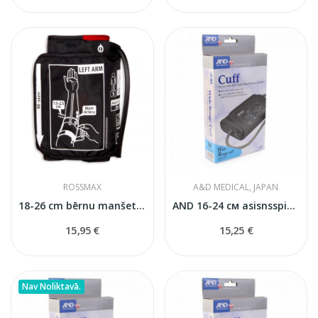
ROSSMAX
A&D MEDICAL, JAPAN
18-26 cm bērnu manšete Rossmax asinsspiediena...
AND 16-24 см asisnsspiediena mērītāja manšete
15,95 €
15,25 €
Nav Noliktavā.