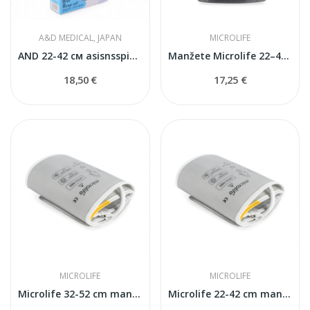
A&D MEDICAL, JAPAN
MICROLIFE
AND 22-42 см asisnsspiediena mērītāja manšete
Manžete Microlife 22–42 cm asinsspiediena...
18,50 €
17,25 €
MICROLIFE
MICROLIFE
Microlife 32-52 cm manšete asinsspiediena...
Microlife 22-42 cm manšete asinsspiediena...