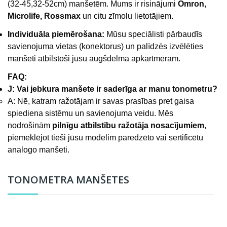
(32-45,32-52cm) manšetēm. Mums ir risinājumi
Omron,
Microlife, Rossmax
un citu zīmolu lietotājiem.
Individuāla piemērošana:
Mūsu speciālisti pārbaudīs
savienojuma vietas (konektorus) un palīdzēs izvēlēties
manšeti atbilstoši jūsu augšdelma apkārtmēram.
FAQ:
J: Vai jebkura manšete ir saderīga ar manu tonometru?
A: Nē, katram ražotājam ir savas prasības pret gaisa
spiediena sistēmu un savienojuma veidu. Mēs
nodrošinām
pilnīgu atbilstību ražotāja nosacījumiem
,
piemeklējot tieši jūsu modelim paredzēto vai sertificētu
analogo manšeti.
TONOMETRA MANŠETES