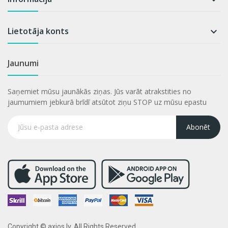
Lietotāja konts

Jaunumi
Saņemiet mūsu jaunākās ziņas. Jūs varāt atrakstities no
jaumumiem jebkurā brīdī atsūtot ziņu STOP uz mūsu epastu
Abonēt
Copyright © axios.lv. All Rights Reserved.