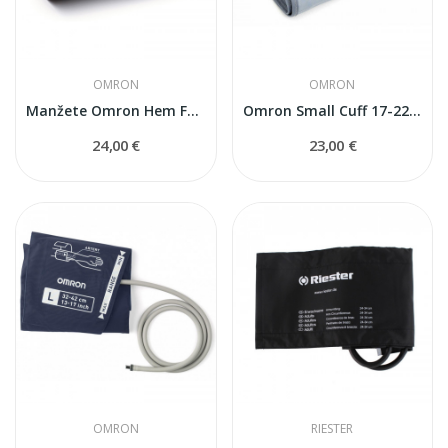
OMRON
OMRON
Manžete Omron Hem FL31Intelli 22-42 cm...
Omron Small Cuff 17-22 cm manšete
24,00 €
23,00 €
OMRON
RIESTER