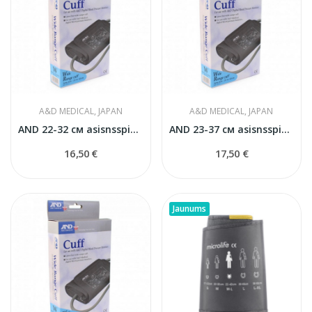
A&D MEDICAL, JAPAN
A&D MEDICAL, JAPAN
AND 22-32 см asisnsspiediena mērītāja manšete
AND 23-37 см asisnsspiediena mērītāja manšete
16,50 €
17,50 €
Jaunums