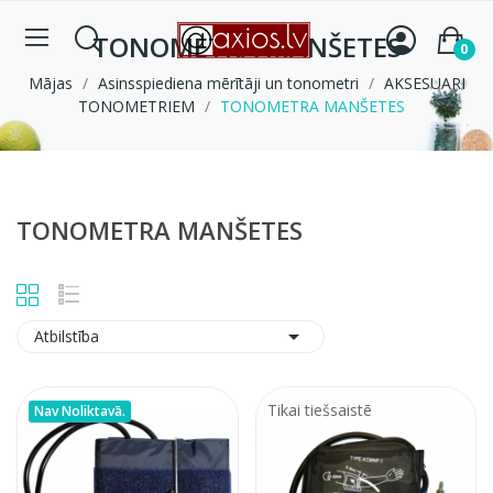
TONOMETRA MANŠETES
0
Mājas
Asinsspiediena mērītāji un tonometri
AKSESUARI
TONOMETRIEM
TONOMETRA MANŠETES
TONOMETRA MANŠETES

Atbilstība
Tikai tiešsaistē
Nav Noliktavā.