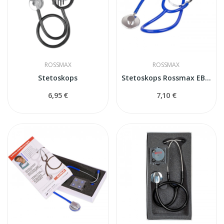
ROSSMAX
ROSSMAX
Stetoskops
Stetoskops Rossmax EB100 zīls
6,95 €
7,10 €