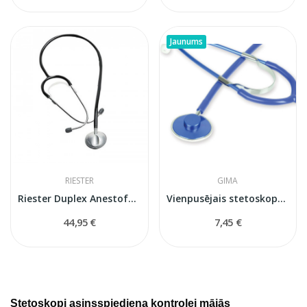
Jaunums
RIESTER
GIMA
Riester Duplex Anestofon melns
Vienpusējais stetoskops GIMA Trad 51002 (zils)
44,95 €
7,45 €
Stetoskopi asinsspiediena kontrolei mājās