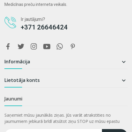
Medicīnas preču interneta veikals.
Ir jautājumi?
+371 26646424
Informācija

Lietotāja konts

Jaunumi
Saņemiet mūsu jaunākās ziņas. Jūs varāt atrakstities no
jaumumiem jebkurā brīdī atsūtot ziņu STOP uz mūsu epastu