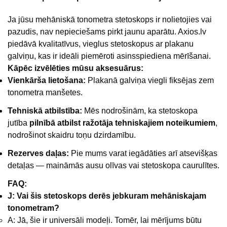
Ja jūsu mehāniskā tonometra stetoskops ir nolietojies vai
pazudis, nav nepieciešams pirkt jaunu aparātu. Axios.lv
piedāvā kvalitatīvus, vieglus stetoskopus ar plakanu
galviņu, kas ir ideāli piemēroti asinsspiediena mērīšanai.
Kāpēc izvēlēties mūsu aksesuārus:
Vienkārša lietošana:
Plakanā galviņa viegli fiksējas zem
tonometra manšetes.
Tehniskā atbilstība:
Mēs nodrošinām, ka stetoskopa
jutība
pilnībā atbilst ražotāja tehniskajiem noteikumiem
,
nodrošinot skaidru toņu dzirdamību.
Rezerves daļas:
Pie mums varat iegādāties arī atsevišķas
detaļas — maināmās ausu olīvas vai stetoskopa caurulītes.
FAQ:
J: Vai šis stetoskops derēs jebkuram mehāniskajam
tonometram?
A: Jā, šie ir universāli modeļi. Tomēr, lai mērījums būtu