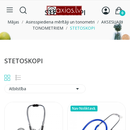
STETOSKOPI
0
Mājas
Asinsspiediena mērītāji un tonometri
AKSESUARI
TONOMETRIEM
STETOSKOPI
STETOSKOPI

Atbilstība
Nav Noliktavā.