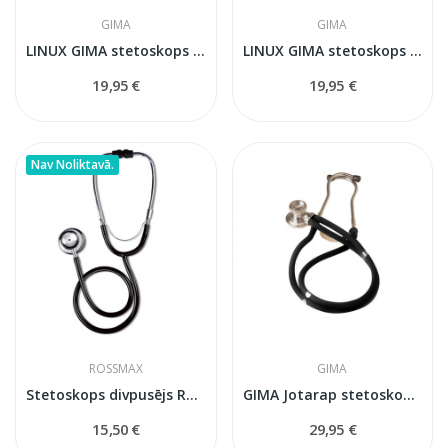
GIMA
GIMA
LINUX GIMA stetoskops zīls
LINUX GIMA stetoskops mēlns
19,95 €
19,95 €
Nav Noliktavā.
ROSSMAX
GIMA
Stetoskops divpusējs Rossmax EB200
GIMA Jotarap stetoskops pediatriskais
15,50 €
29,95 €