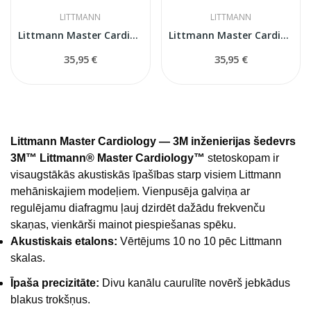
LITTMANN
LITTMANN
Littmann Master Cardiology rezerves daļu...
Littmann Master Cardiology rezerves daļu...
35,95 €
35,95 €
Littmann Master Cardiology — 3M inženierijas šedevrs
3M™ Littmann® Master Cardiology™
stetoskopam ir
visaugstākās akustiskās īpašības starp visiem Littmann
mehāniskajiem modeļiem. Vienpusēja galviņa ar
regulējamu diafragmu ļauj dzirdēt dažādu frekvenču
skaņas, vienkārši mainot piespiešanas spēku.
Akustiskais etalons:
Vērtējums 10 no 10 pēc Littmann
skalas.
Īpaša precizitāte:
Divu kanālu caurulīte novērš jebkādus
blakus trokšņus.