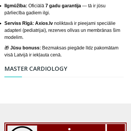
Ilgmūžība:
Oficiālā
7 gadu garantija
— tā ir jūsu
pārliecība gadiem ilgi.
Serviss Rīgā:
Axios.lv
noliktavā ir pieejami speciālie
adapteri (pediatrijai), rezerves olīvas un membrānas šim
modelim.
🎁
Jūsu bonuss:
Bezmaksas piegāde līdz pakomātam
visā Latvijā ir iekļauta cenā.
MASTER CARDIOLOGY