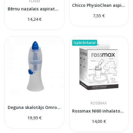
FLAEM
Chicco PhysioClean aspirators
Bērnu nazalais aspirators Flaem
7,55 €
14,24 €
Izpārdošana!
ROSSMAX
Deguna skalotājs Omron NEB014
Rossmax NI60 inhalatora komplekts
19,95 €
14,00 €