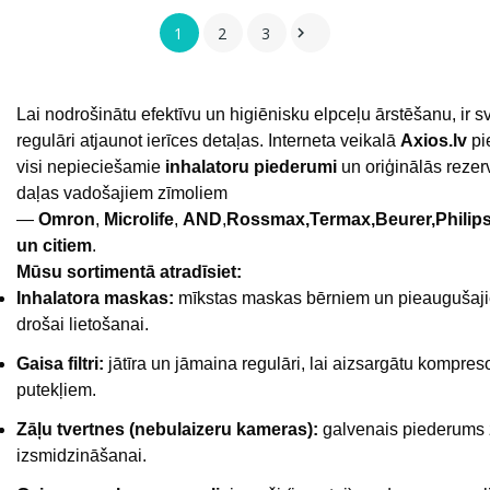
1
2
3

Lai nodrošinātu efektīvu un higiēnisku elpceļu ārstēšanu, ir sv
regulāri atjaunot ierīces detaļas. Interneta veikalā
Axios.lv
pi
visi nepieciešamie
inhalatoru piederumi
un oriģinālās rezer
daļas vadošajiem zīmoliem
—
Omron
,
Microlife
,
AND
,
Rossmax,Termax,Beurer,Philip
un citiem
.
Mūsu sortimentā atradīsiet:
Inhalatora maskas:
mīkstas maskas bērniem un pieaugušaj
drošai lietošanai.
Gaisa filtri:
jātīra un jāmaina regulāri, lai aizsargātu kompres
putekļiem.
Zāļu tvertnes (nebulaizeru kameras):
galvenais piederums 
izsmidzināšanai.