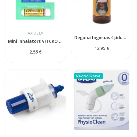
AXIOS.LV
Deguna higienas šķīdums 950 ml
Mini inhalators VITCKO ar ēteriskajam eļļām
12,95 €
2,55 €
Nav Noliktavā.