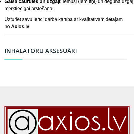
Gaisa caurules un uzgaļi:
iemuši (iemutņi) un deguna uzgaļ
mērķtiecīgai ārstēšanai.
Uzturiet savu ierīci darba kārtībā ar kvalitatīvām detaļām
no
Axios.lv
!
INHALATORU AKSESUĀRI