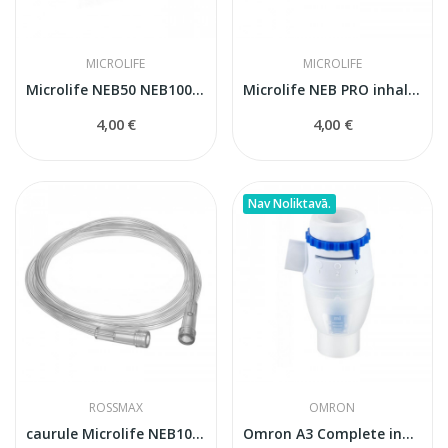
MICROLIFE
MICROLIFE
Microlife NEB50 NEB100 inhalatora filtri
Microlife NEB PRO inhalatora filtri
4,00 €
4,00 €
Nav Noliktavā.
ROSSMAX
OMRON
caurule Microlife NEB100/200 inhalatoriem
Omron A3 Complete inhalatora izsmidizinātājs