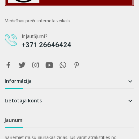
Medicīnas preču interneta veikals.
Ir jautājumi?
+371 26646424
Informācija

Lietotāja konts

Jaunumi
Saņemiet mūsu jaunākās ziņas. Jūs varāt atrakstities no