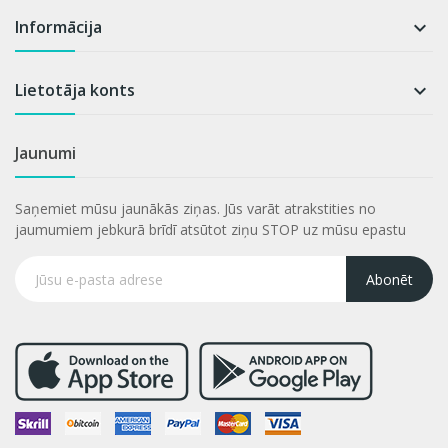
Informācija

Lietotāja konts

Jaunumi
Saņemiet mūsu jaunākās ziņas. Jūs varāt atrakstities no
jaumumiem jebkurā brīdī atsūtot ziņu STOP uz mūsu epastu
Abonēt