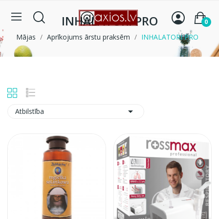
INHALATORI PRO
0
Mājas
Aprīkojums ārstu praksēm
INHALATORI PRO

Atbilstība