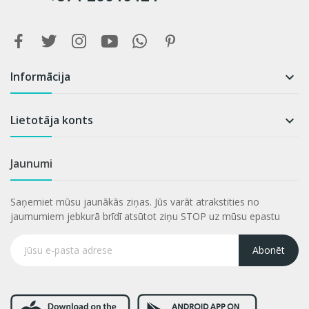
Informācija

Lietotāja konts

Jaunumi
Saņemiet mūsu jaunākās ziņas. Jūs varāt atrakstities no
jaumumiem jebkurā brīdī atsūtot ziņu STOP uz mūsu epastu
Abonēt