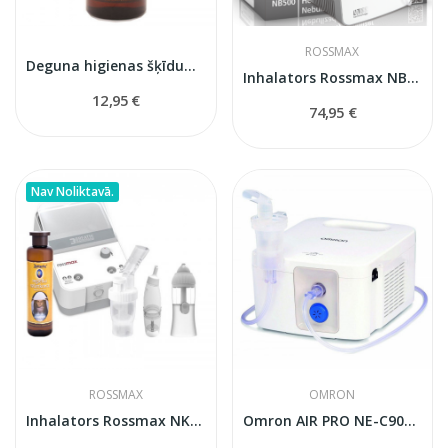
ROSSMAX
Deguna higienas šķīdums 950 ml
Inhalators Rossmax NB500 Pro
12,95 €
74,95 €
Nav Noliktavā.
ROSSMAX
OMRON
Inhalators Rossmax NK1000
Omron AIR PRO NE-C900 inhalators