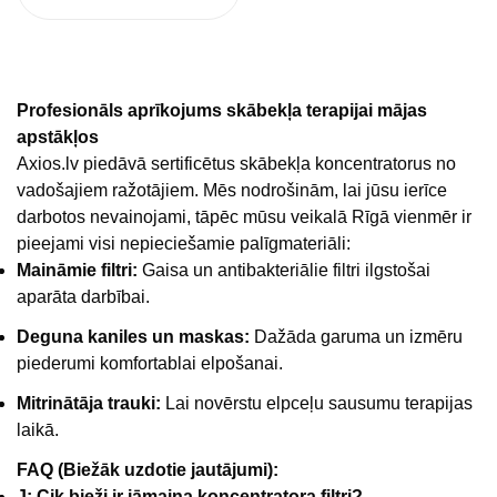
Profesionāls aprīkojums skābekļa terapijai mājas
apstākļos
Axios.lv piedāvā sertificētus skābekļa koncentratorus no
vadošajiem ražotājiem. Mēs nodrošinām, lai jūsu ierīce
darbotos nevainojami, tāpēc mūsu veikalā Rīgā vienmēr ir
pieejami visi nepieciešamie palīgmateriāli:
Maināmie filtri:
Gaisa un antibakteriālie filtri ilgstošai
aparāta darbībai.
Deguna kaniles un maskas:
Dažāda garuma un izmēru
piederumi komfortablai elpošanai.
Mitrinātāja trauki:
Lai novērstu elpceļu sausumu terapijas
laikā.
FAQ (Biežāk uzdotie jautājumi):
J: Cik bieži ir jāmaina koncentratora filtri?