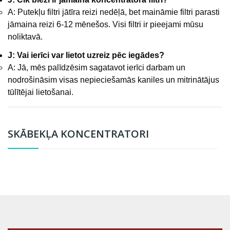
A: Putekļu filtri jātīra reizi nedēļā, bet maināmie filtri parasti
jāmaina reizi 6-12 mēnešos. Visi filtri ir pieejami mūsu
noliktavā.
J: Vai ierīci var lietot uzreiz pēc iegādes?
A: Jā, mēs palīdzēsim sagatavot ierīci darbam un
nodrošināsim visas nepieciešamās kaniles un mitrinātājus
tūlītējai lietošanai.
SKĀBEKĻA KONCENTRATORI