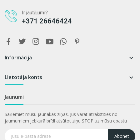
Ir jautājumi?
+371 26646424
Informācija

Lietotāja konts

Jaunumi
Saņemiet mūsu jaunākās ziņas. Jūs varāt atrakstities no
jaumumiem jebkurā brīdī atsūtot ziņu STOP uz mūsu epastu
Abonēt