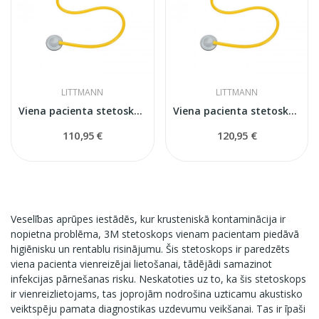
LITTMANN
LITTMANN
Viena pacienta stetoskops Littmann
Viena pacienta stetoskops Littmann
110,95 €
120,95 €
Veselības aprūpes iestādēs, kur krusteniskā kontaminācija ir
nopietna problēma, 3M stetoskops vienam pacientam piedāvā
higiēnisku un rentablu risinājumu. Šis stetoskops ir paredzēts
viena pacienta vienreizējai lietošanai, tādējādi samazinot
infekcijas pārnešanas risku. Neskatoties uz to, ka šis stetoskops
ir vienreizlietojams, tas joprojām nodrošina uzticamu akustisko
veiktspēju pamata diagnostikas uzdevumu veikšanai. Tas ir īpaši