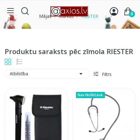
0
Mājas
Markas
RIESTER
Produktu saraksts pēc zīmola RIESTER

Atbilstība
Filtrs
Nav Noliktavā.