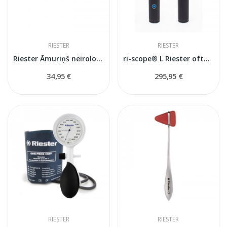
RIESTER
RIESTER
Riester Āmuriņš neirologiskais Buck
ri-scope® L Riester oftalmoskops
34,95 €
295,95 €
RIESTER
RIESTER