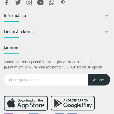
Informācija

Lietotāja konts

Jaunumi
Saņemiet mūsu jaunākās ziņas. Jūs varāt atrakstities no
jaumumiem jebkurā brīdī atsūtot ziņu STOP uz mūsu epastu
Abonēt