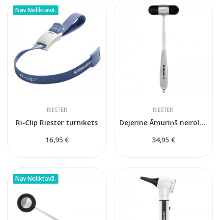
Nav Noliktavā.
RIESTER
RIESTER
Ri-Clip Riester turnikets
Dejerine Āmuriņš neirologiskais
16,95 €
34,95 €
Nav Noliktavā.