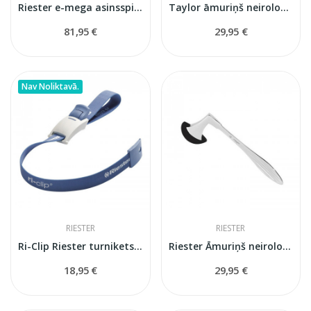
Riester e-mega asinsspiediena mērītājs
Taylor āmuriņš neirologiskais
81,95 €
29,95 €
Nav Noliktavā.
RIESTER
RIESTER
Ri-Clip Riester turnikets bez lateksa
Riester Āmuriņš neirologiskais Berliner
18,95 €
29,95 €