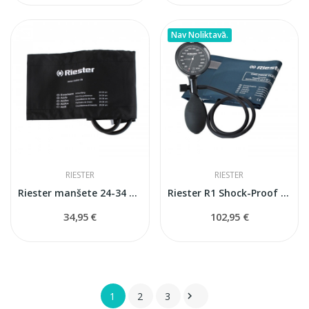
Nav Noliktavā.
RIESTER
RIESTER
Riester manšete 24-34 cm 2 caurules
Riester R1 Shock-Proof mehaniskais...
34,95 €
102,95 €
1
2
3
