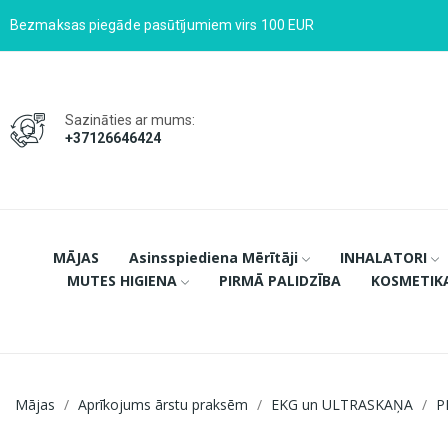
Bezmaksas piegāde pasūtījumiem virs 100 EUR
Sazināties ar mums:
+37126646424
MĀJAS
Asinsspiediena Mērītāji
INHALATORI
MUTES HIGIENA
PIRMĀ PALIDZĪBA
KOSMETIK
Mājas
Aprīkojums ārstu praksēm
EKG un ULTRASKAŅA
P