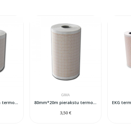
GIMA
50mm*25m Pieraksta termopapirs EKG
80mm*20m pierakstu termopapirs EKG
3,50 €