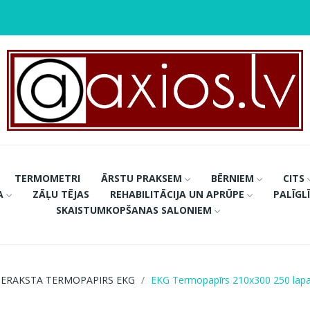
TERMOMETRI
ĀRSTU PRAKSEM
BĒRNIEM
CITS
A
ZĀĻU TĒJAS
REHABILITĀCIJA UN APRŪPE
PALĪGL
SKAISTUMKOPŠANAS SALONIEM
IERAKSTA TERMOPAPIRS EKG
EKG Termopapīrs 210x300 250 lap