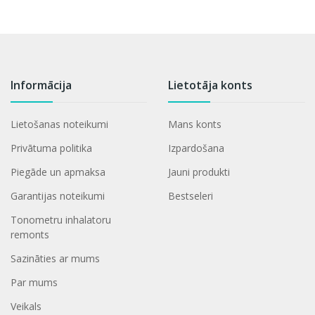
Informācija
Lietotāja konts
Lietošanas noteikumi
Mans konts
Privātuma politika
Izpardošana
Piegāde un apmaksa
Jauni produkti
Garantijas noteikumi
Bestseleri
Tonometru inhalatoru
remonts
Sazināties ar mums
Par mums
Veikals