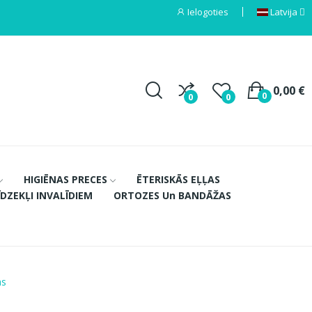
Ielogoties
Latvija
0,00 €
0
0
0
HIGIĒNAS PRECES
ĒTERISKĀS EĻĻAS
ĪDZEKĻI INVALĪDIEM
ORTOZES Un BANDĀŽAS
as