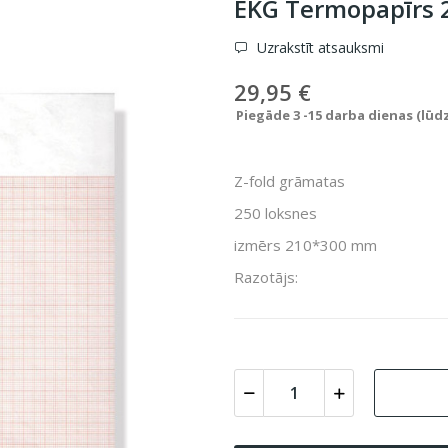
EKG Termopapīrs 
Uzrakstīt atsauksmi
29,95 €
Piegāde 3 -15 darba dienas (lūd
Z-fold grāmatas
250 loksnes
izmērs 210*300 mm
Razotājs: