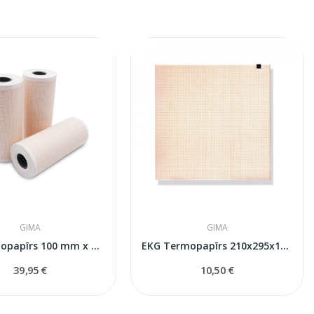
GIMA
GIMA
EKG termopapīrs 100 mm x 20 m ruļļi - oranža...
EKG Termopapīrs 210x295x150s MAC 1200
39,95 €
10,50 €