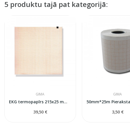
5 produktu tajā pat kategorijā:
GIMA
GIMA
EKG termopapīrs 215x25 mm x m rullītis 5gab
39,50 €
3,50 €