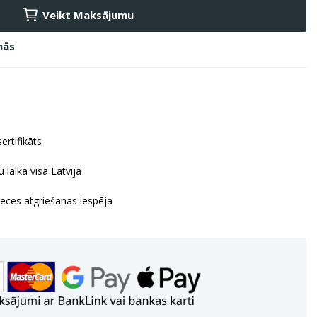
Veikt Maksājumu
nās
ertifikāts
 laikā visā Latvijā
reces atgriešanas iespēja