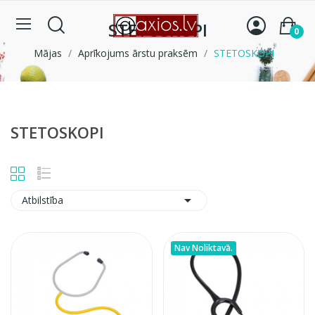
STETOSKOPI
0
Mājas
Aprīkojums ārstu praksēm
STETOSKOPI
STETOSKOPI

Atbilstība
Nav Noliktavā.