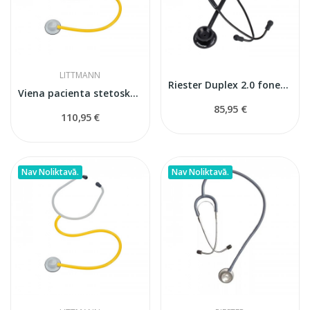
LITTMANN
Riester Duplex 2.0 fonendoskops
Viena pacienta stetoskops Littmann
85,95 €
110,95 €
Nav Noliktavā.
Nav Noliktavā.