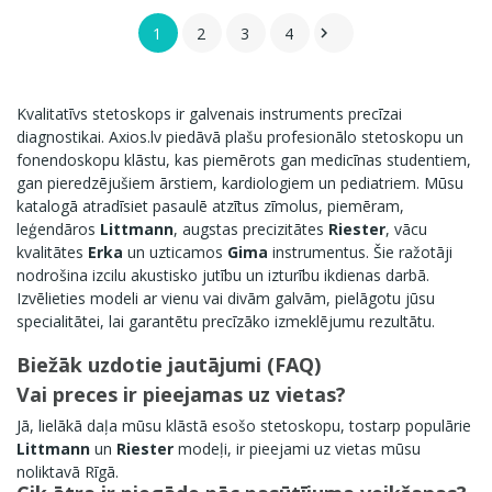
1
2
3
4

Kvalitatīvs stetoskops ir galvenais instruments precīzai
diagnostikai. Axios.lv piedāvā plašu profesionālo stetoskopu un
fonendoskopu klāstu, kas piemērots gan medicīnas studentiem,
gan pieredzējušiem ārstiem, kardiologiem un pediatriem. Mūsu
katalogā atradīsiet pasaulē atzītus zīmolus, piemēram,
leģendāros
Littmann
, augstas precizitātes
Riester
, vācu
kvalitātes
Erka
un uzticamos
Gima
instrumentus. Šie ražotāji
nodrošina izcilu akustisko jutību un izturību ikdienas darbā.
Izvēlieties modeli ar vienu vai divām galvām, pielāgotu jūsu
specialitātei, lai garantētu precīzāko izmeklējumu rezultātu.
Biežāk uzdotie jautājumi (FAQ)
Vai preces ir pieejamas uz vietas?
Jā, lielākā daļa mūsu klāstā esošo stetoskopu, tostarp populārie
Littmann
un
Riester
modeļi, ir pieejami uz vietas mūsu
noliktavā Rīgā.