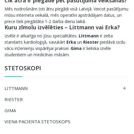
Cik ātra ir piegāde pēc pasūtījuma veikšanas?
Mēs nodrošinām ļoti ātru piegādi visā Latvijā. Veicot pasūtījumu
mūsu interneta veikalā, mēs operatīvi apstrādājam datus, un
prece tiek piegādāta 1-2 darba dienu laikā.
Kuru zīmolu izvēlēties – Littmann vai Erka?
Izvēle ir atkarīga no jūsu specialitātes.
Littmann
ir zelta
standarts kardioloģijā, savukārt
Erka
un
Riester
piedāvā izcilu
vācu inženieriju vispārējai praksei.
Gima
ir lieliska izvēle
studentiem un medicīnas māsām.
STETOSKOPI
LITTMANN

RIESTER
GIMA
VIENA PACIENTA STETOSKOPS