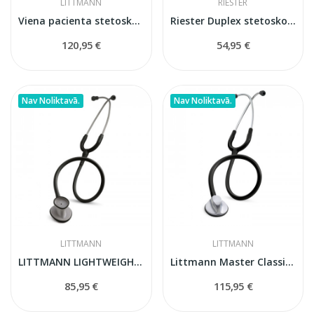
LITTMANN
RIESTER
Viena pacienta stetoskops Littmann
Riester Duplex stetoskops
120,95 €
54,95 €
Nav Noliktavā.
Nav Noliktavā.
LITTMANN
LITTMANN
LITTMANN LIGHTWEIGHT II S.E. stetoskops
Littmann Master Classic II 2144L stetoskops
85,95 €
115,95 €