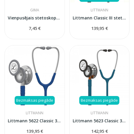
GIMA
LITTMANN
Vienpusējais stetoskops GIMA Trad 51002 (zils)
Littmann Classic III stetoskops, melns (Black),...
7,45 €
139,95 €
Bezmaksas piegāde
Bezmaksas piegāde
LITTMANN
LITTMANN
Littmann 5622 Classic 3 stetoskops
Littmann 5623 Classic 3 Carribean blue stetoskops
139,95 €
142,95 €