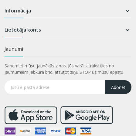
Informācija

Lietotāja konts

Jaunumi
Saņemiet mūsu jaunākās ziņas. Jūs varāt atrakstities no
jaumumiem jebkurā brīdī atsūtot ziņu STOP uz mūsu epastu
Abonēt