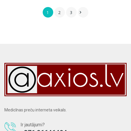
1
2
3

Medicīnas preču interneta veikals.
Ir jautājumi?