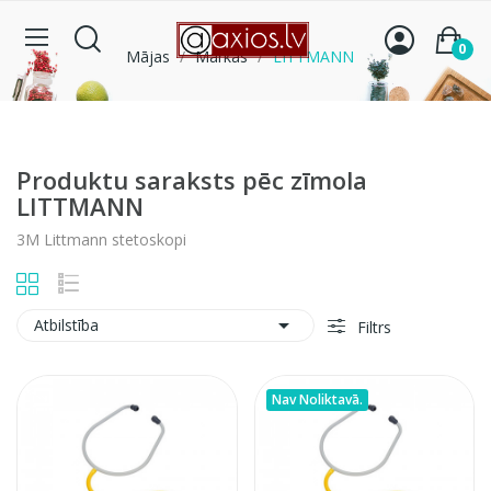
0
Mājas
Markas
LITTMANN
Produktu saraksts pēc zīmola
LITTMANN
3M Littmann stetoskopi

Atbilstība
Filtrs
Nav Noliktavā.