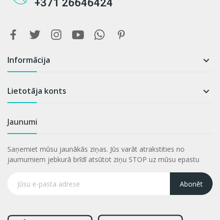
+371 26646424
Informācija

Lietotāja konts

Jaunumi
Saņemiet mūsu jaunākās ziņas. Jūs varāt atrakstities no
jaumumiem jebkurā brīdī atsūtot ziņu STOP uz mūsu epastu
Abonēt