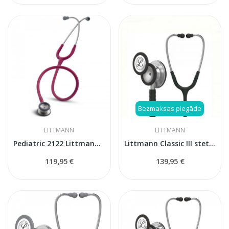
Bezmaksas piegāde
LITTMANN
LITTMANN
Pediatric 2122 Littmann Classic II stetoskops
Littmann Classic III stetoskops, melns (Black),...
119,95 €
139,95 €