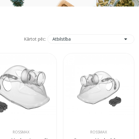

Atbilstība
Kārtot pēc:
ROSSMAX
ROSSMAX