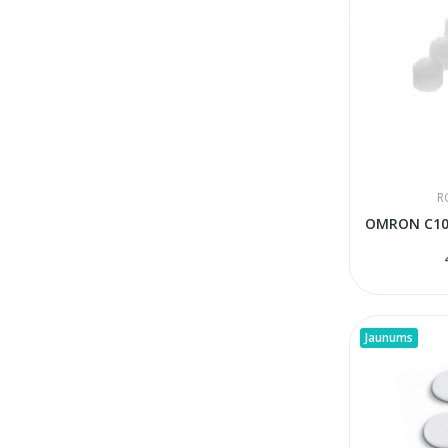
R
Jaunums