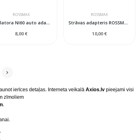
ROSSMAX
ROSSMAX
Inhalatora NI60 auto adapters
Strāvas adapteris ROSSMAX NI60 inhalatoram
8,00 €
10,00 €

jaunot ierīces detaļas. Interneta veikalā
Axios.lv
pieejami visi
em zīmoliem
em
.
anai.
.