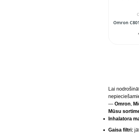
Lai nodrošināt
nepieciešam
—
Omron
,
Mi
Mūsu sortimen
Inhalatora m
Gaisa filtri:
jā