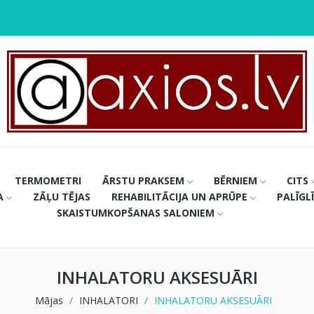
TERMOMETRI
ĀRSTU PRAKSEM
BĒRNIEM
CITS
A
ZĀĻU TĒJAS
REHABILITĀCIJA UN APRŪPE
PALĪGL
SKAISTUMKOPŠANAS SALONIEM
INHALATORU AKSESUĀRI
Mājas
INHALATORI
INHALATORU AKSESUĀRI