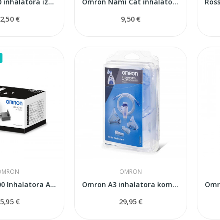
Omron C900 inhalatora izsmidzinātājs
Omron Nami Cat inhalatora izsmidzinātājs
2,50 €
9,50 €
OMRON
OMRON
Omron U-100 Inhalatora Adapters AC (NEB-FC-10E)
Omron A3 inhalatora komplekts
5,95 €
29,95 €