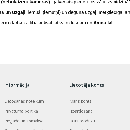
s (nebulaizeru kameras):
galvenais piederums zāļu izsmidzināš
s un uzgaļi:
iemuši (iemutņi) un deguna uzgaļi mērķtiecīgai ār
ierīci darba kārtībā ar kvalitatīvām detaļām no
Axios.lv
!
Informācija
Lietotāja konts
Lietošanas noteikumi
Mans konts
Privātuma politika
Izpardošana
Piegāde un apmaksa
Jauni produkti