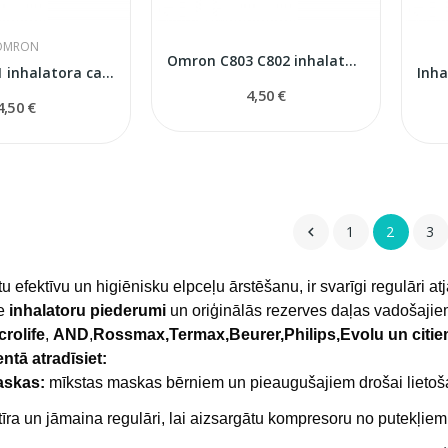
OMRON
Omron С803 С802 inhalatora caurule
Omron C801 inhalatora caurule
4,50 €
4,50 €
1
2
3

u efektīvu un higiēnisku elpceļu ārstēšanu, ir svarīgi regulāri at
ie
inhalatoru piederumi
un oriģinālās rezerves daļas vadošaji
crolife
,
AND
,
Rossmax,Termax,Beurer,Philips,Evolu un citi
tā atradīsiet:
askas:
mīkstas maskas bērniem un pieaugušajiem drošai lietoš
tīra un jāmaina regulāri, lai aizsargātu kompresoru no putekļiem