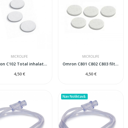
MICROLIFE
MICROLIFE
Omron С102 Total inhalatora filtri
Omron C801 C802 C803 filtri inhalatoriem
4,50 €
4,50 €
Nav Noliktavā.