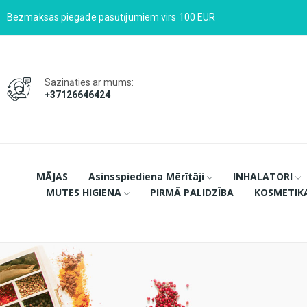
Bezmaksas piegāde pasūtījumiem virs 100 EUR
Sazināties ar mums:
+37126646424
MĀJAS
Asinsspiediena Mērītāji
INHALATORI
MUTES HIGIENA
PIRMĀ PALIDZĪBA
KOSMETIK