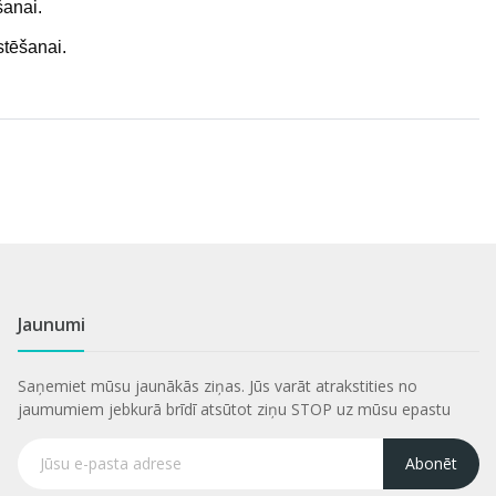
anai.
stēšanai.
Jaunumi
Saņemiet mūsu jaunākās ziņas. Jūs varāt atrakstities no
jaumumiem jebkurā brīdī atsūtot ziņu STOP uz mūsu epastu
Abonēt