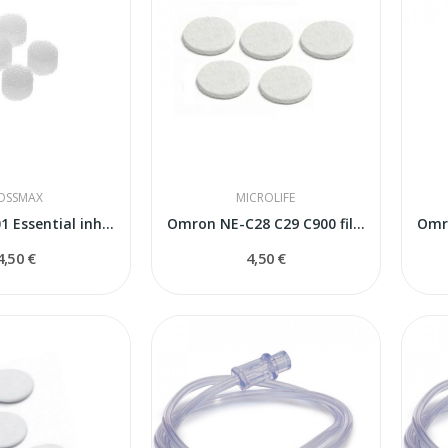
OSSMAX
MICROLIFE
OMRON C101 Essential inhalatora filtri
Omron NE-C28 C29 C900 filtri inhalatoriem
4,50 €
4,50 €