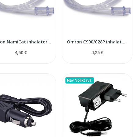
Omron NamiCat inhalatora caurule
Omron C900/C28P inhalatora caurule
4,50 €
4,25 €
Nav Noliktavā.