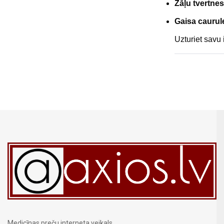
Zāļu tvertne
Gaisa caurule
Uzturiet savu 
Medicīnas preču interneta veikals.