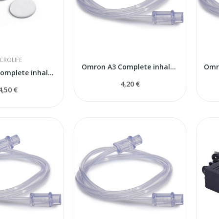
CROLIFE
Omron A3 Complete inhalatora caurule
Omron A3 Complete inhalatora filtri
4,20 €
4,50 €