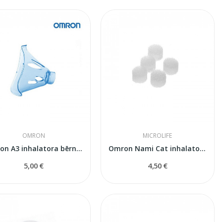
OMRON
MICROLIFE
Omron A3 inhalatora bērnu maska
Omron Nami Cat inhalatora filtri
5,00 €
4,50 €