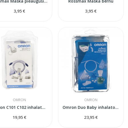
Rossmax Maska pieaugušiem
Rossmax Maska bērnu
3,95 €
3,95 €
OMRON
OMRON
Omron C101 C102 inhalatora komplekts
Omron Duo Baby inhalatora komplekts
19,95 €
23,95 €