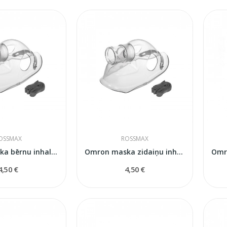
OSSMAX
ROSSMAX
Omron maska bērnu inhalatoram
Omron maska zidaiņu inhalatoram
4,50 €
4,50 €