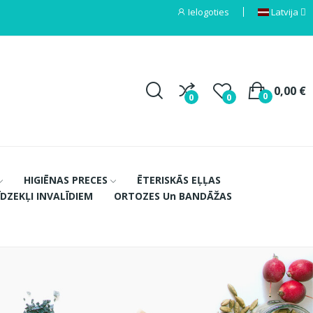
Ielogoties
Latvija
0,00 €
0
0
0
HIGIĒNAS PRECES
ĒTERISKĀS EĻĻAS
ĪDZEKĻI INVALĪDIEM
ORTOZES Un BANDĀŽAS