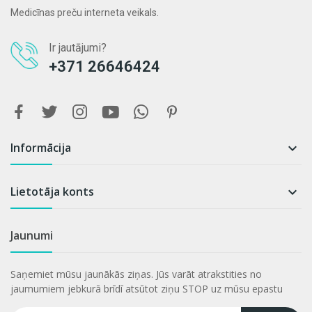
Medicīnas preču interneta veikals.
Ir jautājumi?
+371 26646424
Informācija

Lietotāja konts

Jaunumi
Saņemiet mūsu jaunākās ziņas. Jūs varāt atrakstities no
jaumumiem jebkurā brīdī atsūtot ziņu STOP uz mūsu epastu