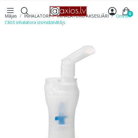
0
Mājas
INHALATORI
INHALATORU AKSESUĀRI
Omron
C803 inhalatora izsmidzinātājs