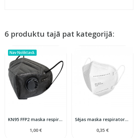
6 produktu tajā pat kategorijā:
Nav Noliktavā.
KN95 FFP2 maska respirators
Sējas maska respirators FFP2
1,00 €
0,35 €