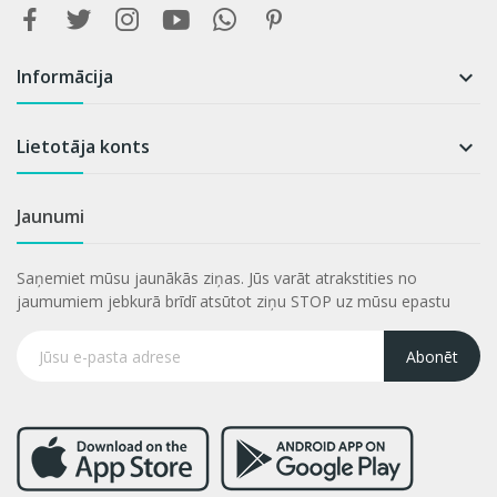
Informācija

Lietotāja konts

Jaunumi
Saņemiet mūsu jaunākās ziņas. Jūs varāt atrakstities no
jaumumiem jebkurā brīdī atsūtot ziņu STOP uz mūsu epastu
Abonēt