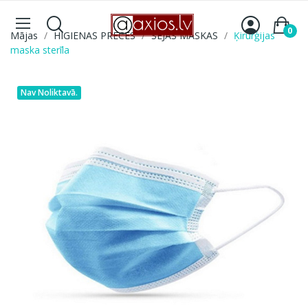
0
Mājas
HIGIENAS PRECES
SEJAS MASKAS
Ķirurģijas
maska sterīla
Nav Noliktavā.