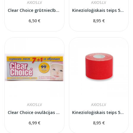
AXIOS.LV
AXIOS.LV
Clear Choice grūtniecības tests-2 gb.
Kinezioloģiskais teips 5см x 5м
6,50 €
8,95 €
AXIOS.LV
AXIOS.LV
Clear Choice ovulācijas tests
Kinezioloģiskais teips 5см x 5м
6,99 €
8,95 €