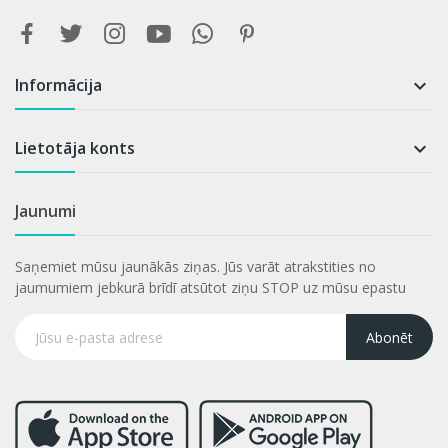
Informācija

Lietotāja konts

Jaunumi
Saņemiet mūsu jaunākās ziņas. Jūs varāt atrakstities no
jaumumiem jebkurā brīdī atsūtot ziņu STOP uz mūsu epastu
Abonēt