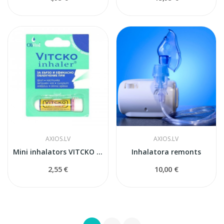
AXIOS.LV
AXIOS.LV
Mini inhalators VITCKO ar ēteriskajam eļļām
Inhalatora remonts
2,55 €
10,00 €