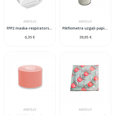
AXIOS.LV
AXIOS.LV
FFP2 maska-respirators aizsargājoša (Balta)
Pikflometra uzgaļi papira 100 gab.
0,35 €
39,95 €
AXIOS.LV
AXIOS.LV