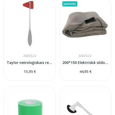
Jaunums
AXIOS.LV
AXIOS.LV
Taylor neiroloģiskais refleksu āmuriņš ar...
200*150 Elektriskā sildošā sega Homeline...
15,95 €
44,95 €