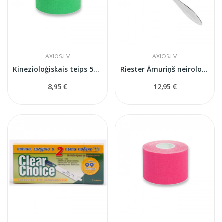
AXIOS.LV
AXIOS.LV
Kinezioloģiskais teips 5см x 5м
Riester Āmuriņš neirologiskais Berliner
8,95 €
12,95 €