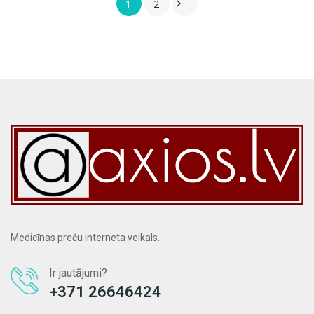
1
2

Medicīnas preču interneta veikals.
Ir jautājumi?
+371 26646424