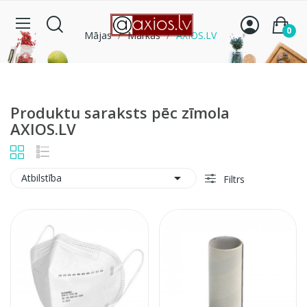
0
Mājas
Markas
AXIOS.LV
Produktu saraksts pēc zīmola
AXIOS.LV

Atbilstība
Filtrs