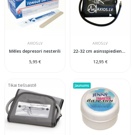
AXIOS.LV
AXIOS.LV
Mēles depresori nesterili
22-32 cm asinsspiediena mērītaja manšete...
5,95 €
12,95 €
Tikai tiešsaistē
Jaunums