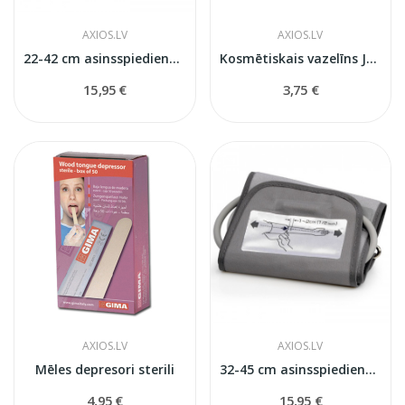
AXIOS.LV
AXIOS.LV
22-42 cm asinsspiediena mērītāja manšete
Kosmētiskais vazelīns Jenny
15,95 €
3,75 €
AXIOS.LV
AXIOS.LV
Mēles depresori sterili
32-45 cm asinsspiediena mērītāja manšete
4,95 €
15,95 €