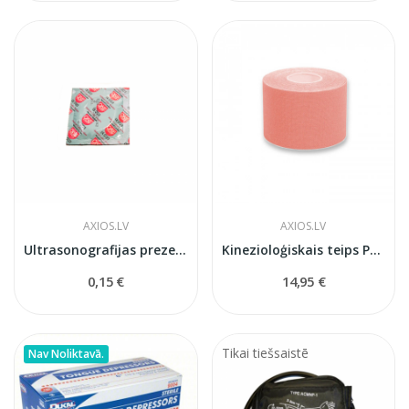
AXIOS.LV
AXIOS.LV
Ultrasonografijas prezervatīvi
Kinezioloģiskais teips PRO 5см x 5м
0,15 €
14,95 €
Tikai tiešsaistē
Nav Noliktavā.