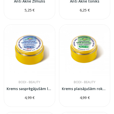
Anti Akne Zīmulis
Anti Akne toniks
5,25 €
6,25 €
BODI - BEAUTY
BODI - BEAUTY
Krems sasprēgājušām lūpām un sejai Bile
Krems plaisājušām rokām un pēdām
4,99 €
4,99 €