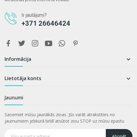
Ir jautājumi?
+371 26646424
Informācija

Lietotāja konts

Jaunumi
Saņemiet mūsu jaunākās ziņas. Jūs varāt atrakstities no
jaumumiem jebkurā brīdī atsūtot ziņu STOP uz mūsu epastu
Abonēt