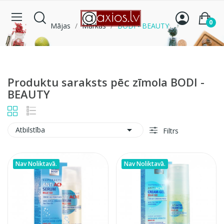
0
Mājas
Markas
BODI - BEAUTY
Produktu saraksts pēc zīmola BODI -
BEAUTY

Atbilstība
Filtrs
Nav Noliktavā.
Nav Noliktavā.