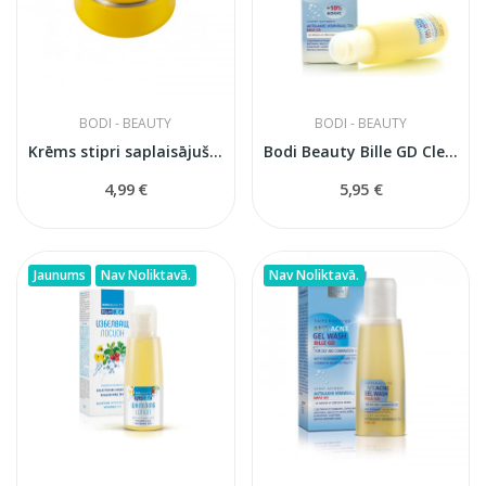
BODI - BEAUTY
BODI - BEAUTY
Krēms stipri saplaisājušiem papēžiem
Bodi Beauty Bille GD Clear Skin sejas...
4,99 €
5,95 €
Jaunums
Nav Noliktavā.
Nav Noliktavā.