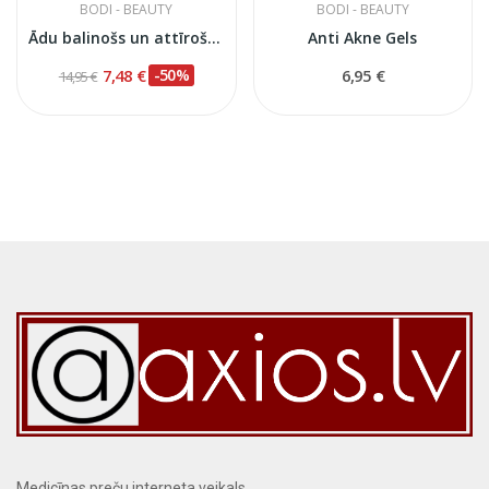
BODI - BEAUTY
BODI - BEAUTY
Ādu balinošs un attīrošs sejas losjons, 100 ml
Anti Akne Gels
7,48 €
-50%
6,95 €
14,95 €
Medicīnas preču interneta veikals.