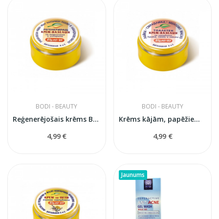
BODI - BEAUTY
BODI - BEAUTY
Reģenerējošais krēms Bile
Krēms kājām, papēžiem, elkoņiem un kājām ar...
4,99 €
4,99 €
Jaunums