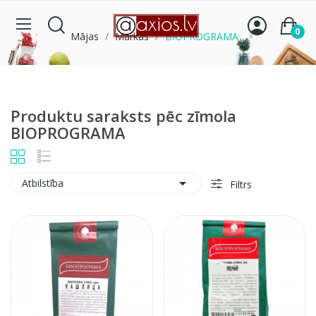
0
Mājas
Markas
BIOPROGRAMA
Produktu saraksts pēc zīmola
BIOPROGRAMA

Atbilstība
Filtrs