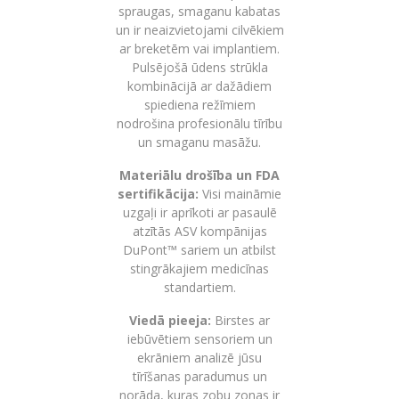
spraugas, smaganu kabatas
un ir neaizvietojami cilvēkiem
ar breketēm vai implantiem.
Pulsējošā ūdens strūkla
kombinācijā ar dažādiem
spiediena režīmiem
nodrošina profesionālu tīrību
un smaganu masāžu.
Materiālu drošība un FDA
sertifikācija:
Visi maināmie
uzgaļi ir aprīkoti ar pasaulē
atzītās ASV kompānijas
DuPont™
sariem un atbilst
stingrākajiem medicīnas
standartiem.
Viedā pieeja:
Birstes ar
iebūvētiem sensoriem un
ekrāniem analizē jūsu
tīrīšanas paradumus un
norāda, kuras zobu zonas ir