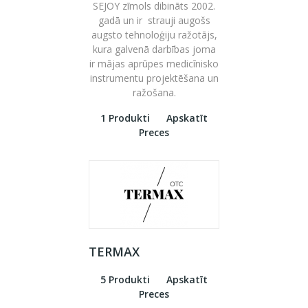
SEJOY zīmols dibināts 2002.
gadā un ir strauji augošs
augsto tehnoloģiju ražotājs,
kura galvenā darbības joma
ir mājas aprūpes medicīnisko
instrumentu projektēšana un
ražošana.
1 Produkti
Apskatīt
Preces
TERMAX
5 Produkti
Apskatīt
Preces