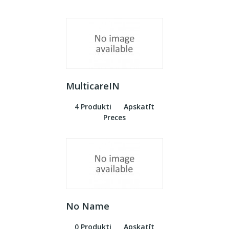
MulticareIN
4 Produkti
Apskatīt
Preces
No Name
0 Produkti
Apskatīt