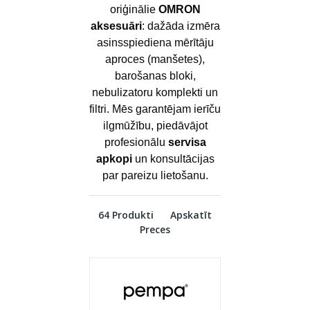
oriģinālie
OMRON
aksesuāri
: dažāda izmēra
asinsspiediena mērītāju
aproces (manšetes),
barošanas bloki,
nebulizatoru komplekti un
filtri. Mēs garantējam ierīču
ilgmūžību, piedāvājot
profesionālu
servisa
apkopi
un konsultācijas
par pareizu lietošanu.
64 Produkti
Apskatīt
Preces