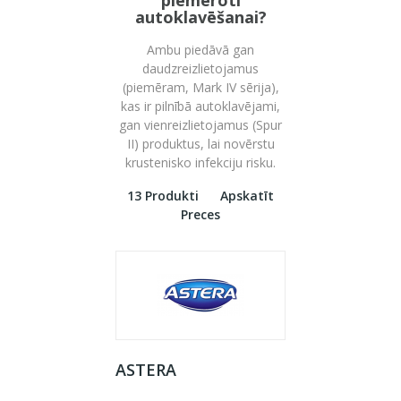
piemēroti
autoklavēšanai?
Ambu piedāvā gan
daudzreizlietojamus
(piemēram,
Mark IV sērija),
kas ir pilnībā autoklavējami,
gan vienreizlietojamus (Spur
II) produktus,
lai novērstu
krustenisko infekciju risku.
13 Produkti
Apskatīt
Preces
ASTERA