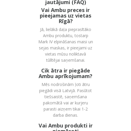
jautājumi (FAQ)
Vai Ambu preces ir
pieejamas uz vietas
Rīgā?
Jā,
lielākā daļa pieprasītāko
Ambu produktu,
tostarp
Mark IV elpināšanas maisi un
sejas maskas,
ir pieejami uz
vietas mūsu noliktavā
tūlītējai saņemšanai.
Cik ātra ir piegāde
Ambu aprīkojumam?
Mēs nodrošinām ļoti ātru
piegādi visā Latvijā.
Pasūtot
tiešsaistē,
saņemšana
pakomātā vai ar kurjeru
parasti aizņem tikai 1-2
darba dienas.
Vai Ambu produkti ir