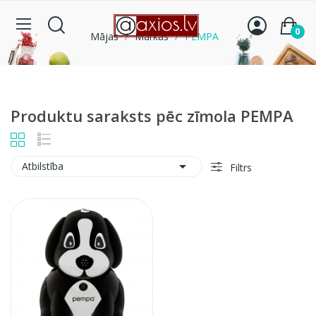
0
Mājas
Markas
PEMPA
Produktu saraksts pēc zīmola PEMPA

Atbilstība
Filtrs