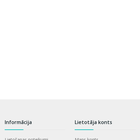
Informācija
Lietotāja konts
Lietošanas noteikumi
Mans konts