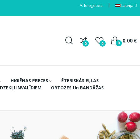
Ielogoties
Latvija
0,00 €
0
0
0
HIGIĒNAS PRECES
ĒTERISKĀS EĻĻAS
ĪDZEKĻI INVALĪDIEM
ORTOZES Un BANDĀŽAS