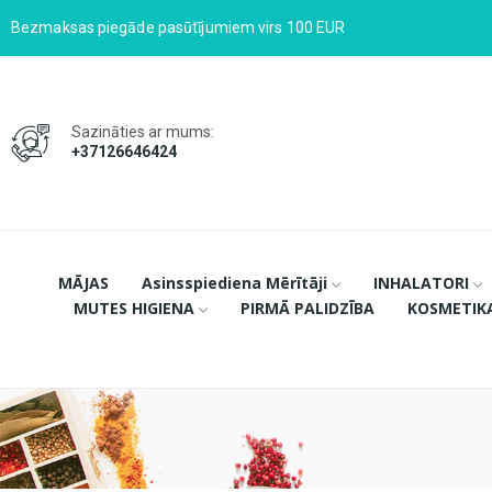
Bezmaksas piegāde pasūtījumiem virs 100 EUR
Sazināties ar mums:
+37126646424
MĀJAS
Asinsspiediena Mērītāji
INHALATORI
MUTES HIGIENA
PIRMĀ PALIDZĪBA
KOSMETIK