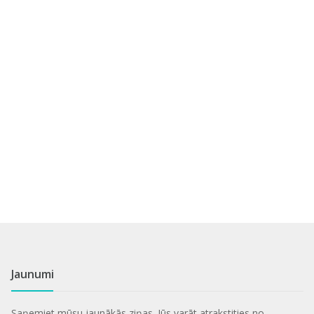
Jaunumi
Saņemiet mūsu jaunākās ziņas. Jūs varāt atrakstities no