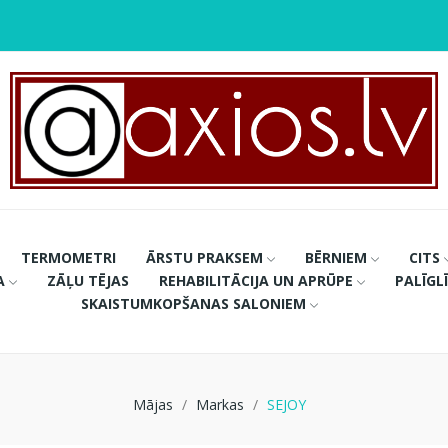
TERMOMETRI
ĀRSTU PRAKSEM
BĒRNIEM
CITS
A
ZĀĻU TĒJAS
REHABILITĀCIJA UN APRŪPE
PALĪGL
SKAISTUMKOPŠANAS SALONIEM
Mājas
Markas
SEJOY