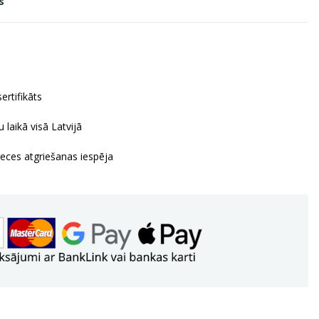
s
ertifikāts
 laikā visā Latvijā
reces atgriešanas iespēja