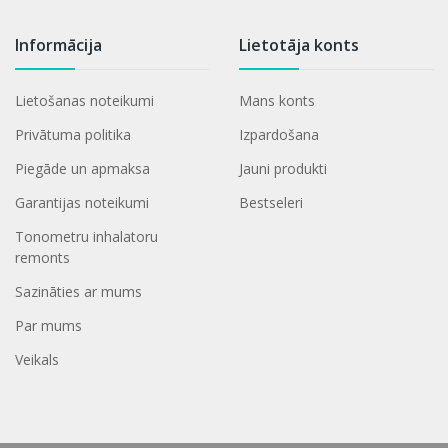
Informācija
Lietotāja konts
Lietošanas noteikumi
Mans konts
Privātuma politika
Izpardošana
Piegāde un apmaksa
Jauni produkti
Garantijas noteikumi
Bestseleri
Tonometru inhalatoru
remonts
Sazināties ar mums
Par mums
Veikals