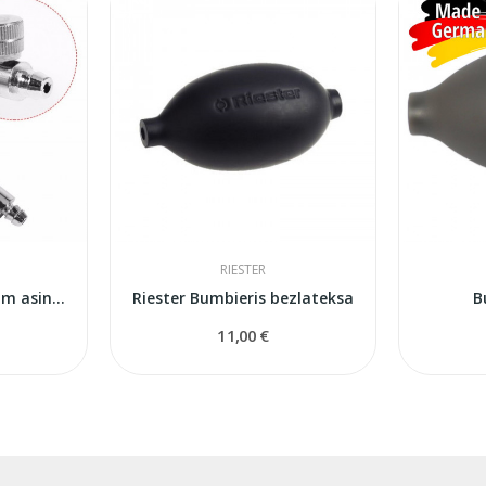
RIESTER
Bumbieris mehaniskam asinsspiedeina mērītājam
Riester Bumbieris bezlateksa
B
11,00 €