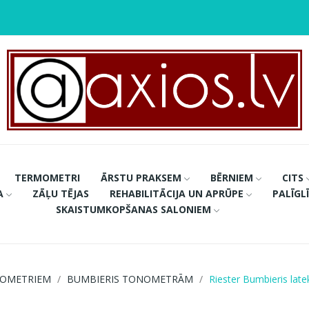
TERMOMETRI
ĀRSTU PRAKSEM
BĒRNIEM
CITS
A
ZĀĻU TĒJAS
REHABILITĀCIJA UN APRŪPE
PALĪGL
SKAISTUMKOPŠANAS SALONIEM
NOMETRIEM
BUMBIERIS TONOMETRĀM
Riester Bumbieris late