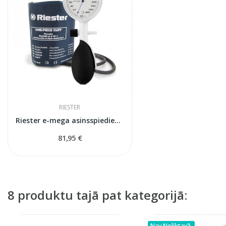
RIESTER
Riester e-mega asinsspiediena mērītājs
81,95 €
8 produktu tajā pat kategorijā:
Nav Noliktavā.