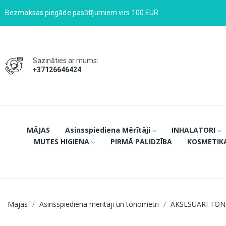
Bezmaksas piegāde pasūtījumiem virs 100 EUR
Sazināties ar mums:
+37126646424
MĀJAS
Asinsspiediena Mērītāji
INHALATORI
MUTES HIGIENA
PIRMĀ PALIDZĪBA
KOSMETIK
Mājas
Asinsspiediena mērītāji un tonometri
AKSESUARI TO