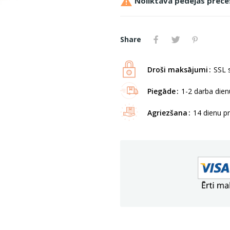

Noliktavā pēdējās prece
Share
Droši maksājumi
SSL s
Piegāde
1-2 darba dienu
Agriezšana
14 dienu p