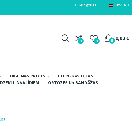
Ielogoties
Latvija
0,00 €
0
0
0
HIGIĒNAS PRECES
ĒTERISKĀS EĻĻAS
ĪDZEKĻI INVALĪDIEM
ORTOZES Un BANDĀŽAS
ksa