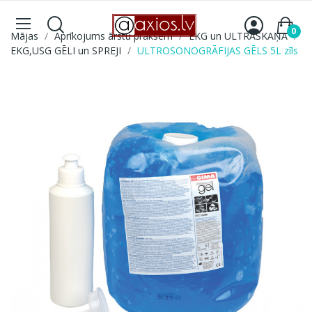
0
Mājas
Aprīkojums ārstu praksēm
EKG un ULTRASKAŅA
EKG,USG GĒLI un SPREJI
ULTROSONOGRĀFIJAS GĒLS 5L zīls