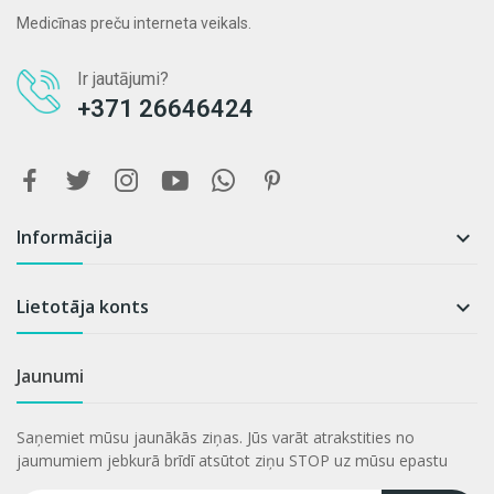
Medicīnas preču interneta veikals.
Ir jautājumi?
+371 26646424
Informācija

Lietotāja konts

Jaunumi
Saņemiet mūsu jaunākās ziņas. Jūs varāt atrakstities no
jaumumiem jebkurā brīdī atsūtot ziņu STOP uz mūsu epastu