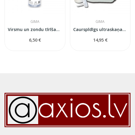
GIMA
GIMA
Virsmu un zondu tīrīšanas aerosols —...
Caurspīdīgs ultraskaņas un lāzera procedūru...
6,50 €
14,95 €