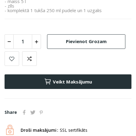
- maiss 5 l
- zīls
- k
omplektā
1 tukša 250 ml pudele un 1 uzgalis
Pievienot Grozam
Veikt Maksājumu
Share
Droši maksājumi
SSL sertifikāts