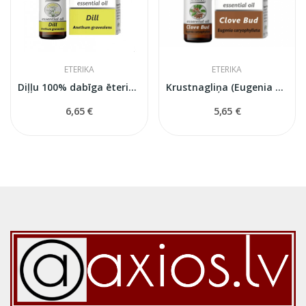
ETERIKA
ETERIKA
Diļļu 100% dabīga ēteriskā eļļa (Anethum...
Krustnagliņa (Eugenia Caryophyllata) — 100%...
6,65 €
5,65 €