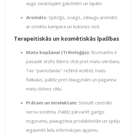
auga ziedošajām galotnēm un lapām.
Aromāts:
Spēcīgs, svaigs, zālaugu aromāts
ar izteiktu kampara un koksnes noti.
Terapeitiskās un kosmētiskās īpašības
Matu kopšanai (Triholoģija):
Rozmarīns ir
pasaulē atzīts līderis cīņā pret matu izkrišanu.
Tas "pamošanās" režīmā ieslēdz matu
folikulus, palīdz pret blaugznām un pagarina
matu dzīves ciklu.
Prātam un intelektam:
Stimulē centrālo
nervu sistēmu. Palīdz pārvarēt garīgo
nogurumu, paaugstina produktivitāti un spēju
iegaumēt lielu informācijas apjomu.