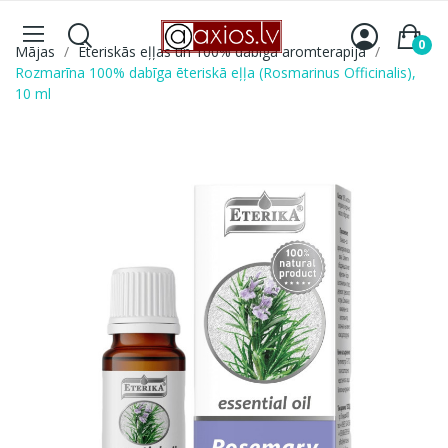
0
Mājas
Ēteriskās eļļas un 100% dabīga aromterapija
Rozmarīna 100% dabīga ēteriskā eļļa (Rosmarinus Officinalis),
10 ml