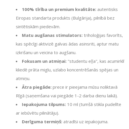
100% tīrība un premium kvalitāte:
autentisks
Eiropas standarta produkts (Bulgārija), pilnībā bez
sintētiskām piedevām.
Matu augšanas stimulators:
triholoģijas favorīts,
kas spēcīgi aktivizē galvas ādas asinsriti, aptur matu
izkrišanu un veicina to augšanu.
Fokusam un atmiņai:
"studentu eļļa", kas acumirklī
kliedē prāta miglu, uzlabo koncentrēšanās spējas un
atmiņu.
Ātra piegāde:
prece ir pieejama mūsu noliktavā
Rīgā (saņemšana vai piegāde 1-2 darba dienu laikā).
Iepakojuma tilpums:
10 ml (tumšā stikla pudelīte
ar iebūvētu pilinātāju).
Derīguma termiņš:
atradīsi uz iepakojuma.