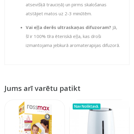
atsevišķā trauciņā) un pirms skalošanas
atstājiet matos uz 2-3 minūtēm.
Vai eļļa derēs ultraskaņas difuzoram?
Jā,
šī ir 100% tīra ēteriskā eļļa, kas droši
izmantojama jebkurā aromaterapijas difuzorā.
Jums arī varētu patikt
Nav Noliktavā.