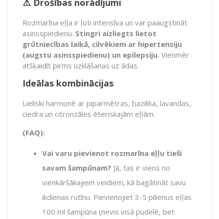
⚠️ Drošības norādījumi
Rozmarīna eļļa ir ļoti intensīva un var paaugstināt
asinsspiedienu.
Stingri aizliegts lietot
grūtniecības laikā, cilvēkiem ar hipertensiju
(augstu asinsspiedienu) un epilepsiju.
Vienmēr
atšķaidīt pirms uzklāšanas uz ādas.
Ideālas kombinācijas
Lieliski harmonē ar piparmētras, bazilika, lavandas,
ciedra un citronzāles ēteriskajām eļļām.
(FAQ):
Vai varu pievienot rozmarīna eļļu tieši
savam šampūnam?
Jā, tas ir viens no
vienkāršākajiem veidiem, kā bagātināt savu
ikdienas rutīnu. Pievienojiet 3-5 pilienus eļļas
100 ml šampūna (nevis visā pudelē, bet