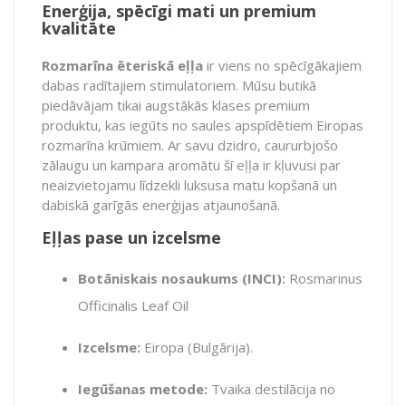
Enerģija, spēcīgi mati un premium
kvalitāte
Rozmarīna ēteriskā eļļa
ir viens no spēcīgākajiem
dabas radītajiem stimulatoriem. Mūsu butikā
piedāvājam tikai augstākās klases premium
produktu, kas iegūts no saules apspīdētiem Eiropas
rozmarīna krūmiem. Ar savu dzidro, caururbjošo
zālaugu un kampara aromātu šī eļļa ir kļuvusi par
neaizvietojamu līdzekli luksusa matu kopšanā un
dabiskā garīgās enerģijas atjaunošanā.
Eļļas pase un izcelsme
Botāniskais nosaukums (INCI):
Rosmarinus
Officinalis Leaf Oil
Izcelsme:
Eiropa (Bulgārija).
Iegūšanas metode:
Tvaika destilācija no