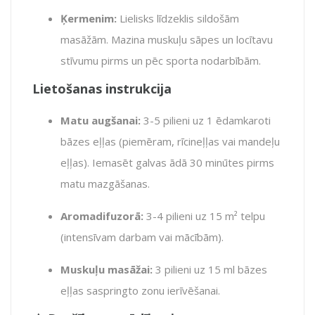
Ķermenim:
Lielisks līdzeklis sildošām
masāžām. Mazina muskuļu sāpes un locītavu
stīvumu pirms un pēc sporta nodarbībām.
Lietošanas instrukcija
Matu augšanai:
3-5 pilieni uz 1 ēdamkaroti
bāzes eļļas (piemēram, rīcineļļas vai mandeļu
eļļas). Iemasēt galvas ādā 30 minūtes pirms
matu mazgāšanas.
Aromadifuzorā:
3-4 pilieni uz 15 m² telpu
(intensīvam darbam vai mācībām).
Muskuļu masāžai:
3 pilieni uz 15 ml bāzes
eļļas saspringto zonu ierīvēšanai.