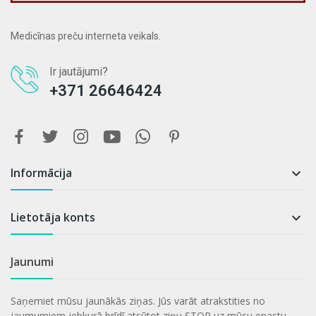
Medicīnas preču interneta veikals.
Ir jautājumi?
+371 26646424
Informācija

Lietotāja konts

Jaunumi
Saņemiet mūsu jaunākās ziņas. Jūs varāt atrakstities no
jaumumiem jebkurā brīdī atsūtot ziņu STOP uz mūsu epastu