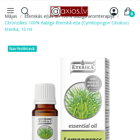
0
Mājas
Ēteriskās eļļas un 100% dabīga aromterapija
Citronzāles 100% dabīga ēteriskā eļļa (Cymbopogon Citratus)
Eterika, 10 ml
Nav Noliktavā.