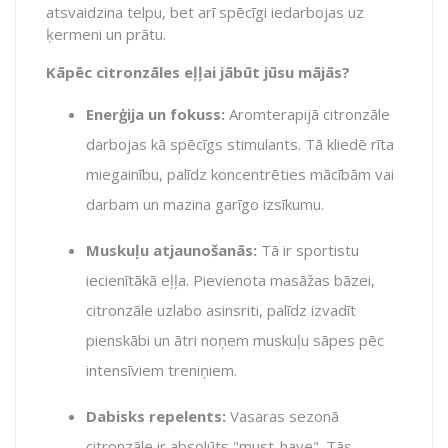
atsvaidzina telpu, bet arī spēcīgi iedarbojas uz
ķermeni un prātu.
Kāpēc citronzāles eļļai jābūt jūsu mājās?
Enerģija un fokuss:
Aromterapijā citronzāle
darbojas kā spēcīgs stimulants. Tā kliedē rīta
miegainību, palīdz koncentrēties mācībām vai
darbam un mazina garīgo izsīkumu.
Muskuļu atjaunošanās:
Tā ir sportistu
iecienītākā eļļa. Pievienota masāžas bāzei,
citronzāle uzlabo asinsriti, palīdz izvadīt
pienskābi un ātri noņem muskuļu sāpes pēc
intensīviem treniņiem.
Dabisks repelents:
Vasaras sezonā
citronzāle ir absolūts "must-have". Tās