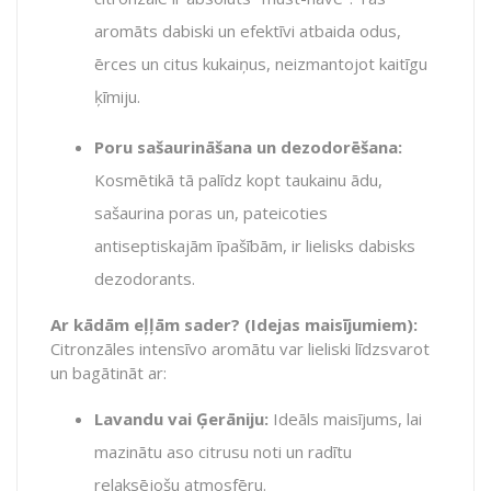
aromāts dabiski un efektīvi atbaida odus,
ērces un citus kukaiņus, neizmantojot kaitīgu
ķīmiju.
Poru sašaurināšana un dezodorēšana:
Kosmētikā tā palīdz kopt taukainu ādu,
sašaurina poras un, pateicoties
antiseptiskajām īpašībām, ir lielisks dabisks
dezodorants.
Ar kādām eļļām sader? (Idejas maisījumiem):
Citronzāles intensīvo aromātu var lieliski līdzsvarot
un bagātināt ar:
Lavandu vai Ģerāniju:
Ideāls maisījums, lai
mazinātu aso citrusu noti un radītu
relaksējošu atmosfēru.