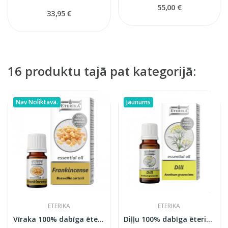
55,00 €
33,95 €
16 produktu tajā pat kategorijā:
Nav Noliktavā.
Jaunums
ETERIKA
ETERIKA
Vīraka 100% dabīga ēteriskā eļļa (Boswellia...
Diļļu 100% dabīga ēteriskā eļļa (Anethum...