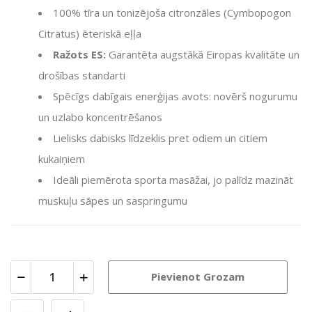
100% tīra un tonizējoša citronzāles (
Cymbopogon
Citratus
) ēteriskā eļļa
Ražots ES:
Garantēta augstākā Eiropas kvalitāte un
drošības standarti
Spēcīgs dabīgais enerģijas avots: novērš nogurumu
un uzlabo koncentrēšanos
Lielisks dabisks līdzeklis pret odiem un citiem
kukaiņiem
Ideāli piemērota sporta masāžai, jo palīdz mazināt
muskuļu sāpes un saspringumu
Pievienot Grozam