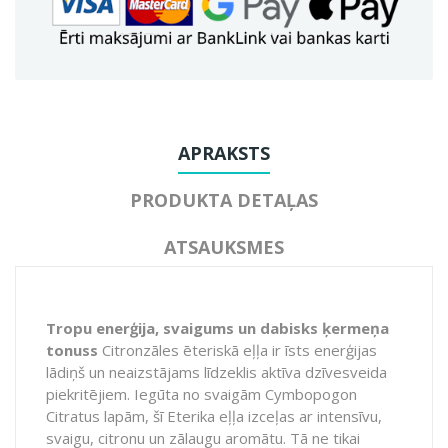
APRAKSTS
PRODUKTA DETAĻAS
ATSAUKSMES
Tropu enerģija, svaigums un dabisks ķermeņa
tonuss
Citronzāles ēteriskā eļļa ir īsts enerģijas
lādiņš un neaizstājams līdzeklis aktīva dzīvesveida
piekritējiem. Iegūta no svaigām
Cymbopogon
Citratus
lapām, šī Eterika eļļa izceļas ar intensīvu,
svaigu, citronu un zālaugu aromātu. Tā ne tikai