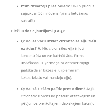
Izsmidzinātājs pret odiem:
10-15 pilienus
sajaukt ar 50 ml ūdens (pirms lietošanas
sakratīt).
Bieži uzdotie jautājumi (FAQ):
Q: Vai es varu uzklāt citronzāles eļļu tieši
uz ādas?
A:
Nē, citronzāles eļļa ir ļoti
koncentrēta un var kairināt ādu. Pirms
uzklāšanas uz ķermeņa tā vienmēr rūpīgi
jāatšķaida ar bāzes eļļu (piemēram,
kokosriekstu vai mandeļu eļļu).
Q: Vai tā tiešām palīdz pret odiem?
A:
Jā,
citronzāle ir viens no pasaulē atzītākajiem un
pētījumos pierādītajiem dabiskajiem kukaiņu