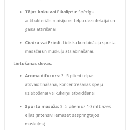
Tējas koku vai Eikaliptu:
Spēcīgs
antibakteriāls maisījums telpu dezinfekcijai un
gaisa attīrīšanai.
Ciedru vai Priedi:
Lieliska kombinācija sporta
masāžai un muskuļu atslābināšanai.
Lietošanas devas:
Aroma difuzors:
3–5 pilieni telpas
atsvaidzināšanai, koncentrēšanās spēju
uzlabošanai vai kukaiņu atbaidīšanai.
Sporta masāža:
3–5 pilieni uz 10 ml bāzes
eļļas (intensīvi iemasēt saspringtajos
muskuļos).