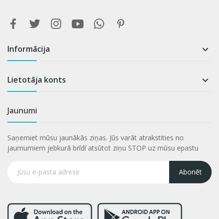
Informācija

Lietotāja konts

Jaunumi
Saņemiet mūsu jaunākās ziņas. Jūs varāt atrakstities no
jaumumiem jebkurā brīdī atsūtot ziņu STOP uz mūsu epastu
Abonēt