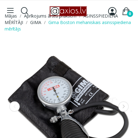
0
Mājas
Aprīkojums ārstu praksēm
ASINSSPIEDIENA
MĒRĪTĀJI
GIMA
Gima Boston mehaniskais asinsspiediena
mērītājs