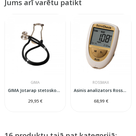
Jums arī varētu patikt
GIMA
ROSSMAX
GIMA Jotarap stetoskops pediatriskais
Asinis analizators Rossmax BeneCheck Plus
29,95 €
68,99 €
16 produktu tajā pat kategorijā: