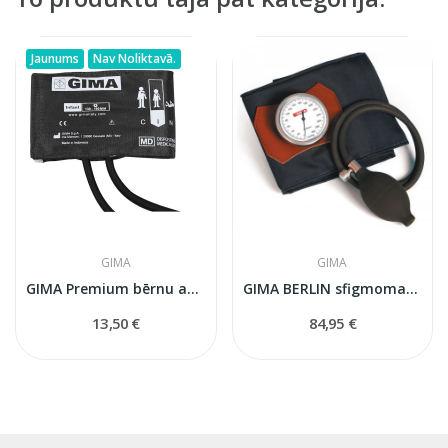
Jaunums
Nav Noliktavā.
GIMA
GIMA
GIMA Premium bērnu aproce tonometram ar 2...
GIMA BERLIN sfigmomanometrs
13,50 €
84,95 €