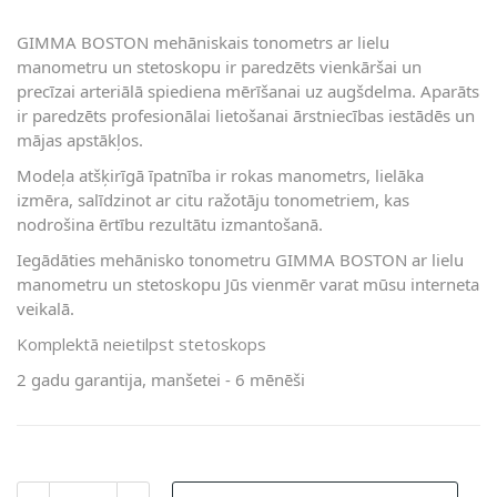
GIMMA BOSTON mehāniskais tonometrs ar lielu
manometru un stetoskopu ir paredzēts vienkāršai un
precīzai arteriālā spiediena mērīšanai uz augšdelma. Aparāts
ir paredzēts profesionālai lietošanai ārstniecības iestādēs un
mājas apstākļos.
Modeļa atšķirīgā īpatnība ir rokas manometrs, lielāka
izmēra, salīdzinot ar citu ražotāju tonometriem, kas
nodrošina ērtību rezultātu izmantošanā.
Iegādāties mehānisko tonometru GIMMA BOSTON ar lielu
manometru un stetoskopu Jūs vienmēr varat mūsu interneta
veikalā.
K
omplektā neietilpst
stetoskops
2 gadu garantija, manšetei - 6 mēnēši