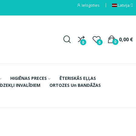
Ielogoties
Latvija
0,00 €
0
0
0
HIGIĒNAS PRECES
ĒTERISKĀS EĻĻAS
ĪDZEKĻI INVALĪDIEM
ORTOZES Un BANDĀŽAS