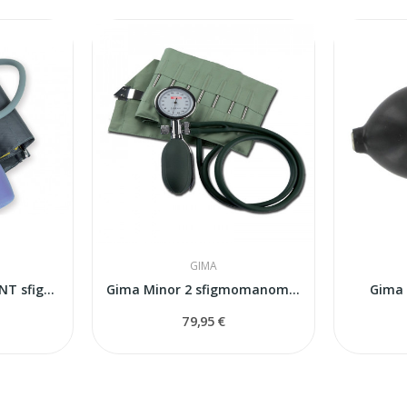
GIMA
Gima SHOCK RESISTANT sfigmomanometrs
Gima Minor 2 sfigmomanometrs
Gima 
79,95 €