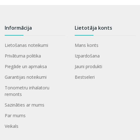
Informācija
Lietotāja konts
Lietošanas noteikumi
Mans konts
Privātuma politika
Izpardošana
Piegāde un apmaksa
Jauni produkti
Garantijas noteikumi
Bestseleri
Tonometru inhalatoru
remonts
Sazināties ar mums
Par mums
Veikals