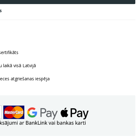
s
ertifikāts
 laikā visā Latvijā
reces atgriešanas iespēja