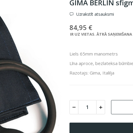
GIMA BERLIN sfi
Uzrakstīt atsauksmi
84,95 €
IR UZ VIETAS. ĀTRĀ SAŅEMŠANA VE
Liels 65mm manometrs
Līna aproce, bezlateksa būmbie
Razotajs: Gima, Italilja