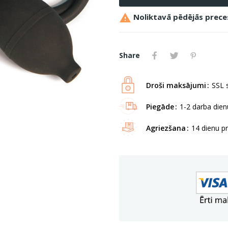

Noliktavā pēdējās prece
Share
Droši maksājumi
SSL s
Piegāde
1-2 darba dienu
Agriezšana
14 dienu p