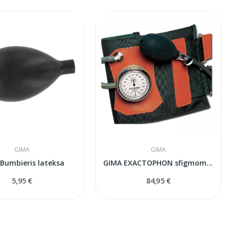
GIMA
GIMA
Bumbieris lateksa
GIMA EXACTOPHON sfigmomanometrs
5,95 €
84,95 €