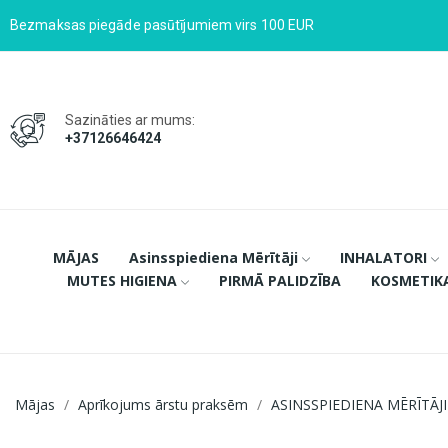
Bezmaksas piegāde pasūtījumiem virs 100 EUR
Sazināties ar mums:
+37126646424
MĀJAS
Asinsspiediena Mērītāji
INHALATORI
MUTES HIGIENA
PIRMĀ PALIDZĪBA
KOSMETIK
Mājas
Aprīkojums ārstu praksēm
ASINSSPIEDIENA MĒRĪTĀJI