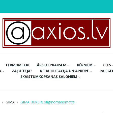
TERMOMETRI
ĀRSTU PRAKSEM
BĒRNIEM
CITS
A
ZĀĻU TĒJAS
REHABILITĀCIJA UN APRŪPE
PALĪGL
SKAISTUMKOPŠANAS SALONIEM
GIMA
GIMA BERLIN sfigmomanometrs