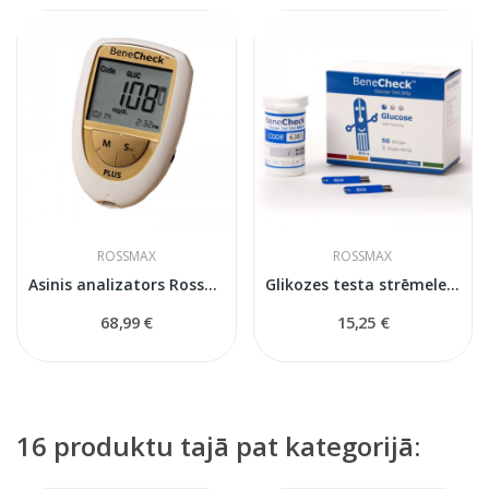
ROSSMAX
ROSSMAX
Asinis analizators Rossmax BeneCheck Plus
Glikozes testa strēmeles Benecheck/Pempa
68,99 €
15,25 €
16 produktu tajā pat kategorijā: