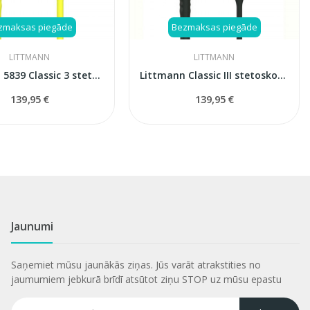
zmaksas piegāde
Bezmaksas piegāde
LITTMANN
LITTMANN
Littmann 5839 Classic 3 stetoskops
Littmann Classic III stetoskops, melns (Black),...
139,95 €
139,95 €
Jaunumi
Saņemiet mūsu jaunākās ziņas. Jūs varāt atrakstities no
jaumumiem jebkurā brīdī atsūtot ziņu STOP uz mūsu epastu