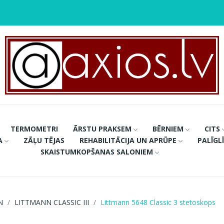
TERMOMETRI
ĀRSTU PRAKSEM
BĒRNIEM
CITS
A
ZĀĻU TĒJAS
REHABILITĀCIJA UN APRŪPE
PALĪGL
SKAISTUMKOPŠANAS SALONIEM
N
LITTMANN CLASSIC III
Littmann 5648 Classic 3 stetoskops