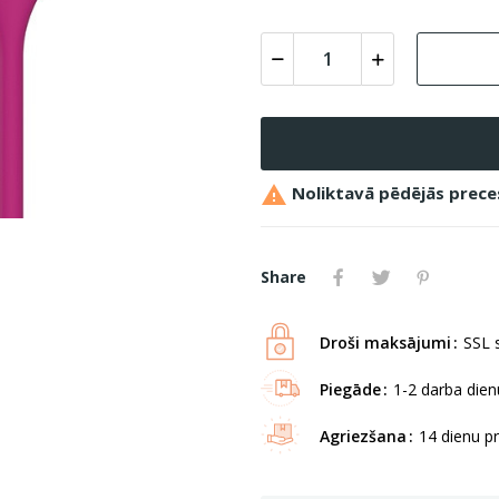

Noliktavā pēdējās prece
Share
Droši maksājumi
SSL s
Piegāde
1-2 darba dienu
Agriezšana
14 dienu p