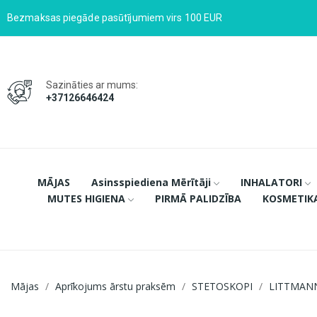
Bezmaksas piegāde pasūtījumiem virs 100 EUR
Sazināties ar mums:
+37126646424
MĀJAS
Asinsspiediena Mērītāji
INHALATORI
MUTES HIGIENA
PIRMĀ PALIDZĪBA
KOSMETIK
Mājas
Aprīkojums ārstu praksēm
STETOSKOPI
LITTMAN