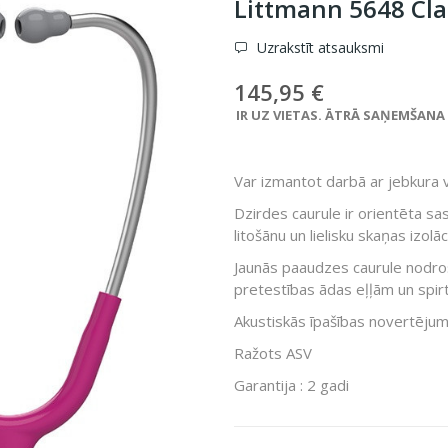
Littmann 5648 Cla
Uzrakstīt atsauksmi
145,95 €
IR UZ VIETAS. ĀTRĀ SAŅEMŠANA VE
Var izmantot darbā ar jebkura 
Dzirdes caurule ir orientēta sa
litošānu un lielisku skaņas izolāci
Jaunās paaudzes caurule nodroši
pretestības ādas eļļām un spir
Akustiskās īpašības novertējum
Ražots ASV
Garantija : 2 gadi