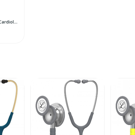
Littmann Classic III / Cardiology IV rezerves...