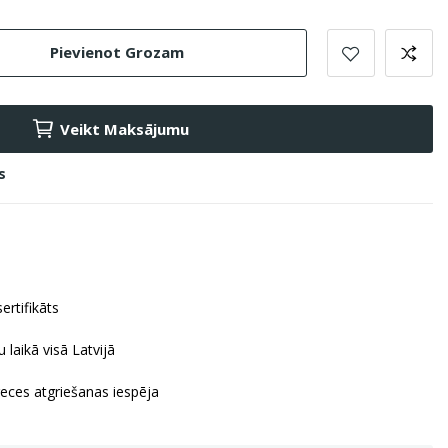
Pievienot Grozam
Veikt Maksājumu
s
ertifikāts
 laikā visā Latvijā
reces atgriešanas iespēja