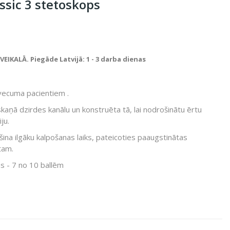
ssic 3 stetoskops
IKALĀ. Piegāde Latvijā: 1 - 3 darba dienas
vecuma pacientiem .
skaņā dzirdes kanālu un konstruēta tā, lai nodrošinātu ērtu
ju.
na ilgāku kalpošanas laiks, pateicoties paaugstinātas
tam.
s - 7 no 10 ballēm