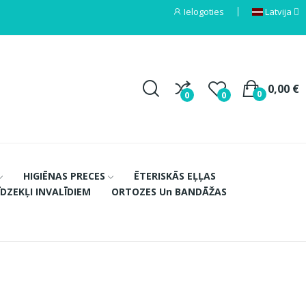
Ielogoties
Latvija
0,00 €
0
0
0
HIGIĒNAS PRECES
ĒTERISKĀS EĻĻAS
ĪDZEKĻI INVALĪDIEM
ORTOZES Un BANDĀŽAS