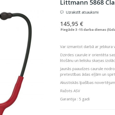
Littmann 5868 Cla
Uzrakstīt atsauksmi
145,95 €
Piegāde 3 -15 darba dienas (lūd
Var izmantot darbā ar jebkura 
Dzirdes caurule ir orientēta sa
litošānu un lielisku skaņas izolāci
Jaunās paaudzes caurule nodroši
pretestības ādas eļļām un spir
Akustiskās īpašības novertējum
Ražots ASV
Garantija : 5 gadi