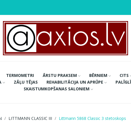
TERMOMETRI
ĀRSTU PRAKSEM
BĒRNIEM
CITS
A
ZĀĻU TĒJAS
REHABILITĀCIJA UN APRŪPE
PALĪGL
SKAISTUMKOPŠANAS SALONIEM
N
LITTMANN CLASSIC III
Littmann 5868 Classic 3 stetoskops