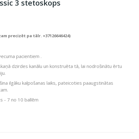
ssic 3 stetoskops
zam precizēt pa tālr. +37126646424)
vecuma pacientiem .
skaņā dzirdes kanālu un konstruēta tā, lai nodrošinātu ērtu
ju.
na ilgāku kalpošanas laiks, pateicoties paaugstinātas
tam.
s - 7 no 10 ballēm