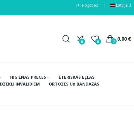
Ielogoties
Latvija
0,00 €
0
0
0
HIGIĒNAS PRECES
ĒTERISKĀS EĻĻAS
ĪDZEKĻI INVALĪDIEM
ORTOZES Un BANDĀŽAS