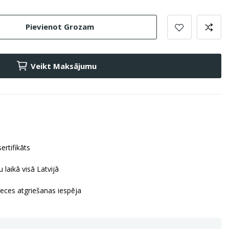
Pievienot Grozam
Veikt Maksājumu
ertifikāts
 laikā visā Latvijā
reces atgriešanas iespēja