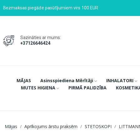
Bezmaksas piegāde pasūtījumiem virs 100 EUR
Sazināties ar mums:
+37126646424
MĀJAS
Asinsspiediena Mērītāji
INHALATORI
MUTES HIGIENA
PIRMĀ PALIDZĪBA
KOSMETIK
Mājas
Aprīkojums ārstu praksēm
STETOSKOPI
LITTMAN