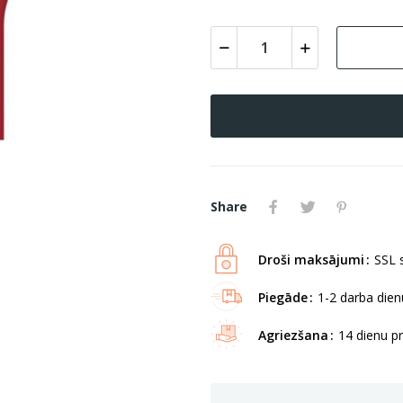
Share
Droši maksājumi
SSL s
Piegāde
1-2 darba dienu
Agriezšana
14 dienu p