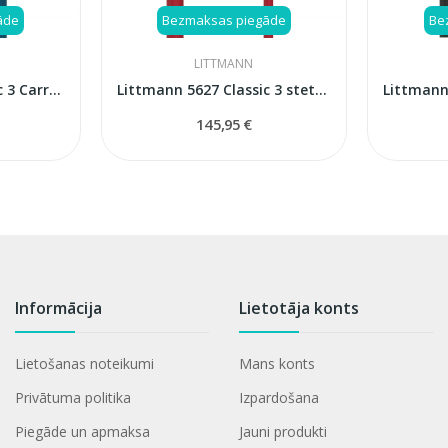
āde
Bezmaksas piegāde
Be
LITTMANN
Littmann 5807 Classic 3 Carribean blue stetoskops
Littmann 5627 Classic 3 stetoskops
145,95 €
Informācija
Lietotāja konts
Lietošanas noteikumi
Mans konts
Privātuma politika
Izpardošana
Piegāde un apmaksa
Jauni produkti