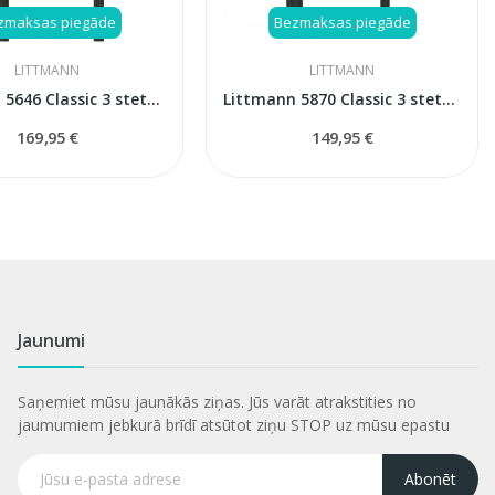
zmaksas piegāde
Bezmaksas piegāde
LITTMANN
LITTMANN
Littmann 5646 Classic 3 stetoskops
Littmann 5870 Classic 3 stetoskops
169,95 €
149,95 €
Jaunumi
Saņemiet mūsu jaunākās ziņas. Jūs varāt atrakstities no
jaumumiem jebkurā brīdī atsūtot ziņu STOP uz mūsu epastu
Abonēt