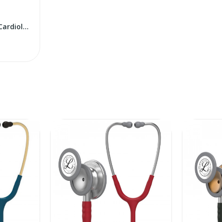
Littmann Classic III / Cardiology IV rezerves...