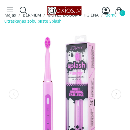
0
Mājas
BĒRNIEM
MUTES DOBUMA HIGIENA
Bērnu
ultraskaņas zobu birste Splash