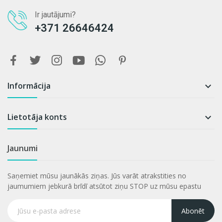
Ir jautājumi?
+371 26646424
Informācija

Lietotāja konts

Jaunumi
Saņemiet mūsu jaunākās ziņas. Jūs varāt atrakstities no
jaumumiem jebkurā brīdī atsūtot ziņu STOP uz mūsu epastu
Abonēt